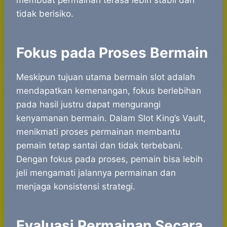
membuat permainan terasa lebih stabil dan
tidak berisiko.
Fokus pada Proses Bermain
Meskipun tujuan utama bermain slot adalah
mendapatkan kemenangan, fokus berlebihan
pada hasil justru dapat mengurangi
kenyamanan bermain. Dalam Slot King’s Vault,
menikmati proses permainan membantu
pemain tetap santai dan tidak terbebani.
Dengan fokus pada proses, pemain bisa lebih
jeli mengamati jalannya permainan dan
menjaga konsistensi strategi.
Evaluasi Permainan Secara