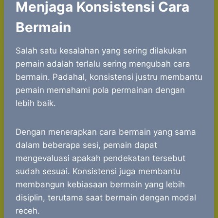
Menjaga Konsistensi Cara
Bermain
Salah satu kesalahan yang sering dilakukan
pemain adalah terlalu sering mengubah cara
bermain. Padahal, konsistensi justru membantu
pemain memahami pola permainan dengan
lebih baik.
Dengan menerapkan cara bermain yang sama
dalam beberapa sesi, pemain dapat
mengevaluasi apakah pendekatan tersebut
sudah sesuai. Konsistensi juga membantu
membangun kebiasaan bermain yang lebih
disiplin, terutama saat bermain dengan modal
receh.