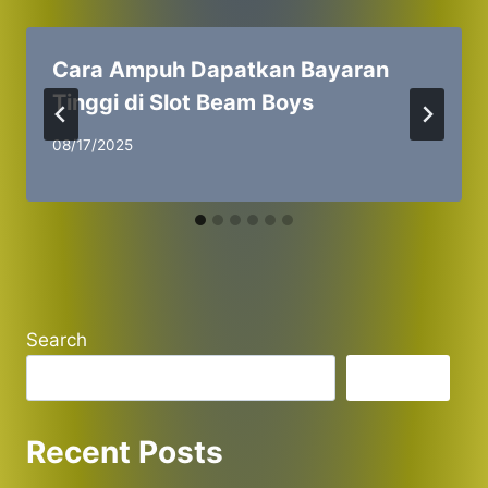
Cara Ampuh Dapatkan Bayaran
Tinggi di Slot Beam Boys
08/17/2025
Search
Search
Recent Posts