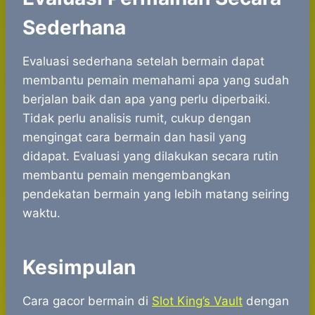
Sederhana
Evaluasi sederhana setelah bermain dapat
membantu pemain memahami apa yang sudah
berjalan baik dan apa yang perlu diperbaiki.
Tidak perlu analisis rumit, cukup dengan
mengingat cara bermain dan hasil yang
didapat. Evaluasi yang dilakukan secara rutin
membantu pemain mengembangkan
pendekatan bermain yang lebih matang seiring
waktu.
Kesimpulan
Cara gacor bermain di
Slot King’s Vault
dengan