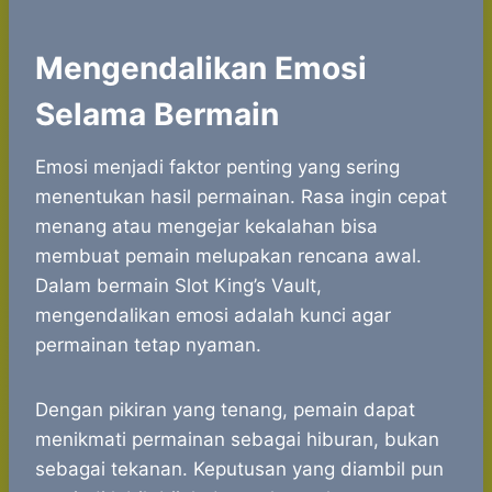
Mengendalikan Emosi
Selama Bermain
Emosi menjadi faktor penting yang sering
menentukan hasil permainan. Rasa ingin cepat
menang atau mengejar kekalahan bisa
membuat pemain melupakan rencana awal.
Dalam bermain Slot King’s Vault,
mengendalikan emosi adalah kunci agar
permainan tetap nyaman.
Dengan pikiran yang tenang, pemain dapat
menikmati permainan sebagai hiburan, bukan
sebagai tekanan. Keputusan yang diambil pun