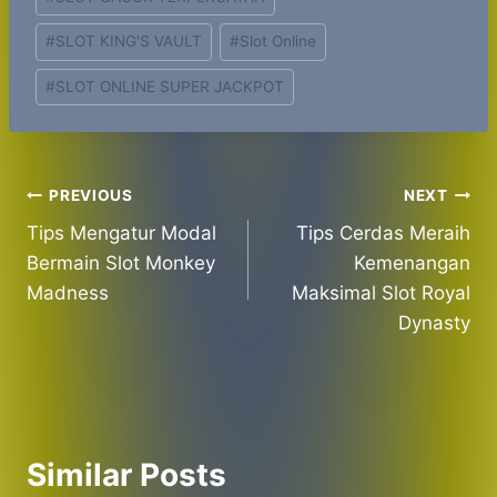
Tags:
#
SLOT KING'S VAULT
#
Slot Online
#
SLOT ONLINE SUPER JACKPOT
Post
PREVIOUS
NEXT
Tips Mengatur Modal
Tips Cerdas Meraih
navigation
Bermain Slot Monkey
Kemenangan
Madness
Maksimal Slot Royal
Dynasty
Similar Posts