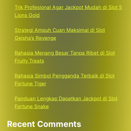
Trik Profesional Agar Jackpot Mudah di Slot 5
Lions Gold
Strategi Ampuh Cuan Maksimal di Slot
Geisha’s Revenge
Rahasia Menang Besar Tanpa Ribet di Slot
Fruity Treats
Rahasia Simbol Pengganda Terbaik di Slot
Fortune Tiger
Panduan Lengkap Dapatkan Jackpot di Slot
Fortune Snake
Recent Comments