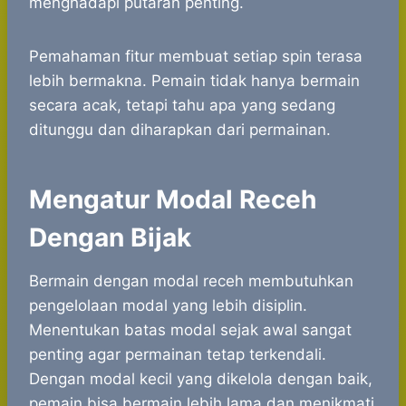
menghadapi putaran penting.
Pemahaman fitur membuat setiap spin terasa
lebih bermakna. Pemain tidak hanya bermain
secara acak, tetapi tahu apa yang sedang
ditunggu dan diharapkan dari permainan.
Mengatur Modal Receh
Dengan Bijak
Bermain dengan modal receh membutuhkan
pengelolaan modal yang lebih disiplin.
Menentukan batas modal sejak awal sangat
penting agar permainan tetap terkendali.
Dengan modal kecil yang dikelola dengan baik,
pemain bisa bermain lebih lama dan menikmati