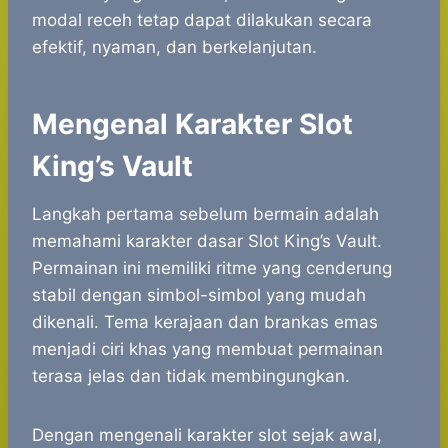
modal receh tetap dapat dilakukan secara
efektif, nyaman, dan berkelanjutan.
Mengenal Karakter Slot
King’s Vault
Langkah pertama sebelum bermain adalah
memahami karakter dasar Slot King’s Vault.
Permainan ini memiliki ritme yang cenderung
stabil dengan simbol-simbol yang mudah
dikenali. Tema kerajaan dan brankas emas
menjadi ciri khas yang membuat permainan
terasa jelas dan tidak membingungkan.
Dengan mengenali karakter slot sejak awal,