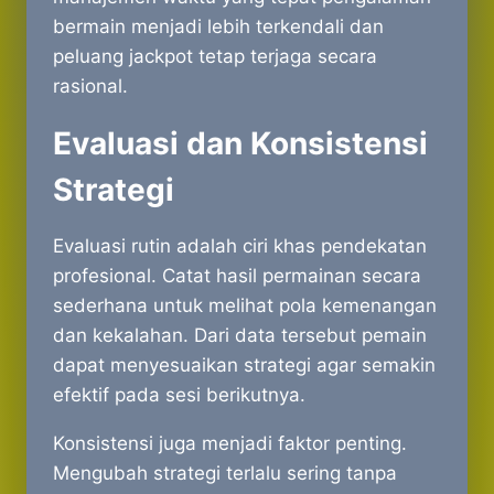
bermain menjadi lebih terkendali dan
peluang jackpot tetap terjaga secara
rasional.
Evaluasi dan Konsistensi
Strategi
Evaluasi rutin adalah ciri khas pendekatan
profesional. Catat hasil permainan secara
sederhana untuk melihat pola kemenangan
dan kekalahan. Dari data tersebut pemain
dapat menyesuaikan strategi agar semakin
efektif pada sesi berikutnya.
Konsistensi juga menjadi faktor penting.
Mengubah strategi terlalu sering tanpa