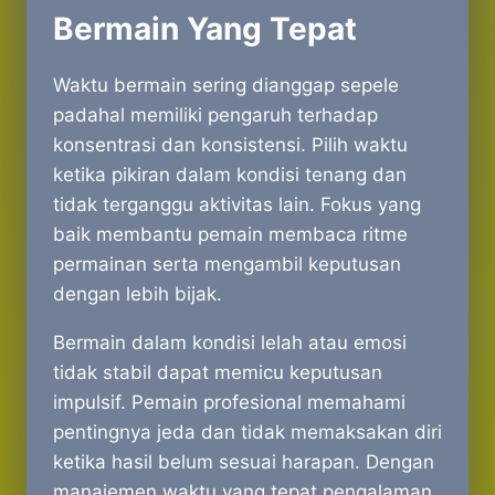
Bermain Yang Tepat
Waktu bermain sering dianggap sepele
padahal memiliki pengaruh terhadap
konsentrasi dan konsistensi. Pilih waktu
ketika pikiran dalam kondisi tenang dan
tidak terganggu aktivitas lain. Fokus yang
baik membantu pemain membaca ritme
permainan serta mengambil keputusan
dengan lebih bijak.
Bermain dalam kondisi lelah atau emosi
tidak stabil dapat memicu keputusan
impulsif. Pemain profesional memahami
pentingnya jeda dan tidak memaksakan diri
ketika hasil belum sesuai harapan. Dengan
manajemen waktu yang tepat pengalaman