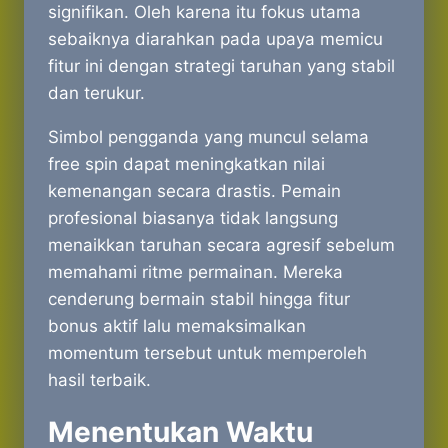
signifikan. Oleh karena itu fokus utama
sebaiknya diarahkan pada upaya memicu
fitur ini dengan strategi taruhan yang stabil
dan terukur.
Simbol pengganda yang muncul selama
free spin dapat meningkatkan nilai
kemenangan secara drastis. Pemain
profesional biasanya tidak langsung
menaikkan taruhan secara agresif sebelum
memahami ritme permainan. Mereka
cenderung bermain stabil hingga fitur
bonus aktif lalu memaksimalkan
momentum tersebut untuk memperoleh
hasil terbaik.
Menentukan Waktu