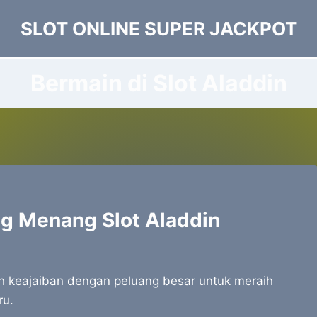
SLOT ONLINE SUPER JACKPOT
Bermain di Slot Aladdin
g Menang Slot Aladdin
h keajaiban dengan peluang besar untuk meraih
ru.