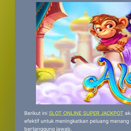
Berikut ini
SLOT ONLINE SUPER JACKPOT
ak
efektif untuk meningkatkan peluang menang 
bertanggung jawab.