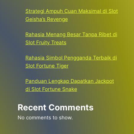
Strategi Ampuh Cuan Maksimal di Slot
Geisha’s Revenge
Rahasia Menang Besar Tanpa Ribet di
Slot Fruity Treats
Rahasia Simbol Pengganda Terbaik di
Slot Fortune Tiger
Panduan Lengkap Dapatkan Jackpot
di Slot Fortune Snake
Recent Comments
No comments to show.