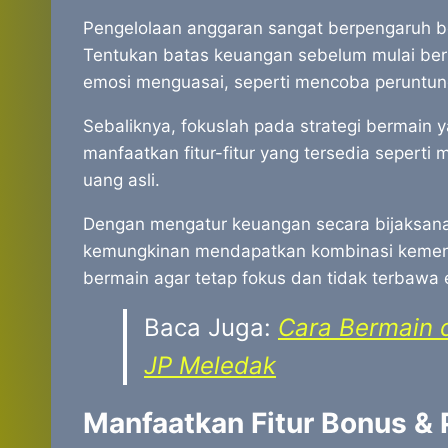
Pengelolaan anggaran sangat berpengaruh 
Tentukan batas keuangan sebelum mulai berm
emosi menguasai, seperti mencoba peruntun
Sebaliknya, fokuslah pada strategi bermain y
manfaatkan fitur-fitur yang tersedia seperti
uang asli.
Dengan mengatur keuangan secara bijaksana
kemungkinan mendapatkan kombinasi kemenan
bermain agar tetap fokus dan tidak terbawa 
Baca Juga:
Cara Bermain d
JP Meledak
Manfaatkan Fitur Bonus &