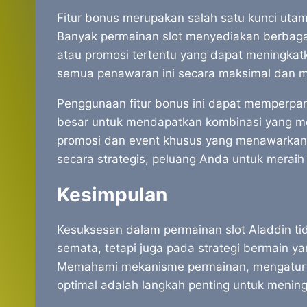
Fitur bonus merupakan salah satu kunci ut
Banyak permainan slot menyediakan berbagai
atau promosi tertentu yang dapat meningka
semua penawaran ini secara maksimal dan m
Penggunaan fitur bonus ini dapat memperpa
besar untuk mendapatkan kombinasi yang men
promosi dan event khusus yang menawarkan 
secara strategis, peluang Anda untuk merai
Kesimpulan
Kesuksesan dalam permainan slot Aladdin t
semata, tetapi juga pada strategi bermain 
Memahami mekanisme permainan, mengatur a
optimal adalah langkah penting untuk meni