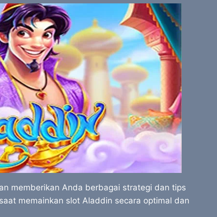
an memberikan Anda berbagai strategi dan tips
saat memainkan slot Aladdin secara optimal dan