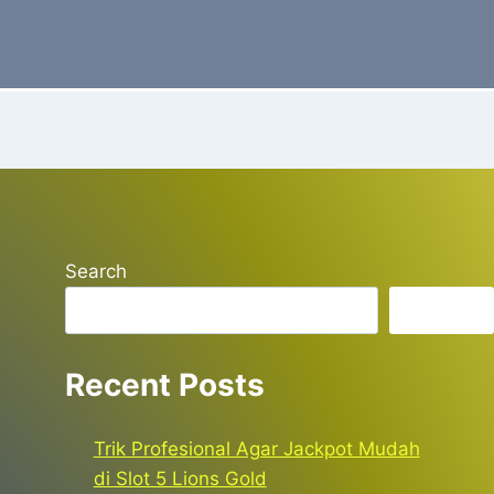
Search
Search
Recent Posts
Trik Profesional Agar Jackpot Mudah
di Slot 5 Lions Gold