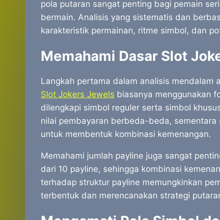
pola putaran sangat penting bagi pemain se
bermain. Analisis yang sistematis dan berb
karakteristik permainan, ritme simbol, dan 
Memahami Dasar Slot Jok
Langkah pertama dalam analisis mendalam
Slot Jokers Jewels
biasanya menggunakan for
dilengkapi simbol reguler serta simbol khusus
nilai pembayaran berbeda-beda, sementara s
untuk membentuk kombinasi kemenangan.
Memahami jumlah payline juga sangat pentin
dari 10 payline, sehingga kombinasi kemena
terhadap struktur payline memungkinkan pema
terbentuk dan merencanakan strategi putara