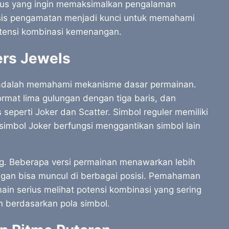
rius yang ingin memaksimalkan pengalaman
asis pengamatan menjadi kunci untuk memahami
potensi kombinasi kemenangan.
ers Jewels
 adalah memahami mekanisme dasar permainan.
mat lima gulungan dengan tiga baris, dan
 seperti Joker dan Scatter. Simbol reguler memiliki
imbol Joker berfungsi menggantikan simbol lain
g. Beberapa versi permainan menawarkan lebih
ngan bisa muncul di berbagai posisi. Pemahaman
in serius melihat potensi kombinasi yang sering
n berdasarkan pola simbol.