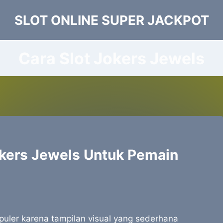
SLOT ONLINE SUPER JACKPOT
Cara Slot Jokers Jewels
okers Jewels Untuk Pemain
opuler karena tampilan visual yang sederhana