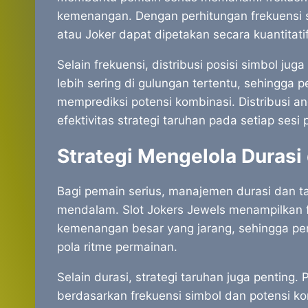
kemenangan. Dengan perhitungan frekuensi si
atau Joker dapat dipetakan secara kuantitatif
Selain frekuensi, distribusi posisi simbol ju
lebih sering di gulungan tertentu, sehingga 
memprediksi potensi kombinasi. Distribusi 
efektivitas strategi taruhan pada setiap sesi
Strategi Mengelola Durasi
Bagi pemain serius, manajemen durasi dan ta
mendalam. Slot Jokers Jewels menampilkan 
kemenangan besar yang jarang, sehingga pem
pola ritme permainan.
Selain durasi, strategi taruhan juga penting.
berdasarkan frekuensi simbol dan potensi k