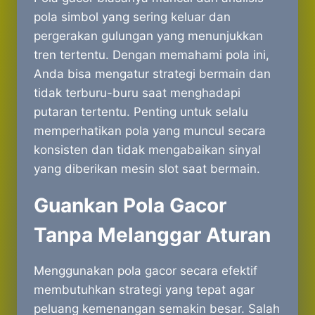
pola simbol yang sering keluar dan
pergerakan gulungan yang menunjukkan
tren tertentu. Dengan memahami pola ini,
Anda bisa mengatur strategi bermain dan
tidak terburu-buru saat menghadapi
putaran tertentu. Penting untuk selalu
memperhatikan pola yang muncul secara
konsisten dan tidak mengabaikan sinyal
yang diberikan mesin slot saat bermain.
Guankan Pola Gacor
Tanpa Melanggar Aturan
Menggunakan pola gacor secara efektif
membutuhkan strategi yang tepat agar
peluang kemenangan semakin besar. Salah