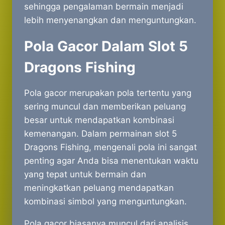
sehingga pengalaman bermain menjadi
lebih menyenangkan dan menguntungkan.
Pola Gacor Dalam Slot 5
Dragons Fishing
Pola gacor merupakan pola tertentu yang
sering muncul dan memberikan peluang
besar untuk mendapatkan kombinasi
kemenangan. Dalam permainan slot 5
Dragons Fishing, mengenali pola ini sangat
penting agar Anda bisa menentukan waktu
yang tepat untuk bermain dan
meningkatkan peluang mendapatkan
kombinasi simbol yang menguntungkan.
Pola gacor biasanya muncul dari analisis