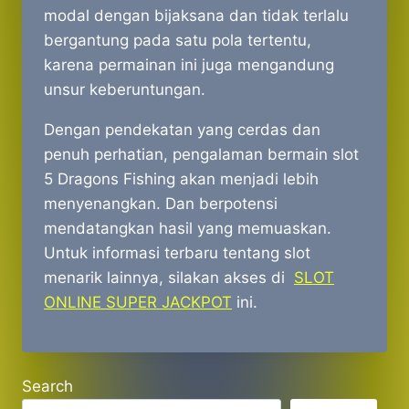
modal dengan bijaksana dan tidak terlalu
bergantung pada satu pola tertentu,
karena permainan ini juga mengandung
unsur keberuntungan.
Dengan pendekatan yang cerdas dan
penuh perhatian, pengalaman bermain slot
5 Dragons Fishing akan menjadi lebih
menyenangkan. Dan berpotensi
mendatangkan hasil yang memuaskan.
Untuk informasi terbaru tentang slot
menarik lainnya, silakan akses di
SLOT
ONLINE SUPER JACKPOT
ini.
Search