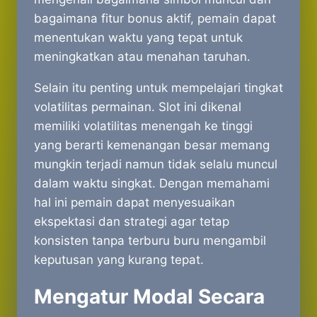
bagaimana fitur bonus aktif, pemain dapat
menentukan waktu yang tepat untuk
meningkatkan atau menahan taruhan.
Selain itu penting untuk mempelajari tingkat
volatilitas permainan. Slot ini dikenal
memiliki volatilitas menengah ke tinggi
yang berarti kemenangan besar memang
mungkin terjadi namun tidak selalu muncul
dalam waktu singkat. Dengan memahami
hal ini pemain dapat menyesuaikan
ekspektasi dan strategi agar tetap
konsisten tanpa terburu buru mengambil
keputusan yang kurang tepat.
Mengatur Modal Secara