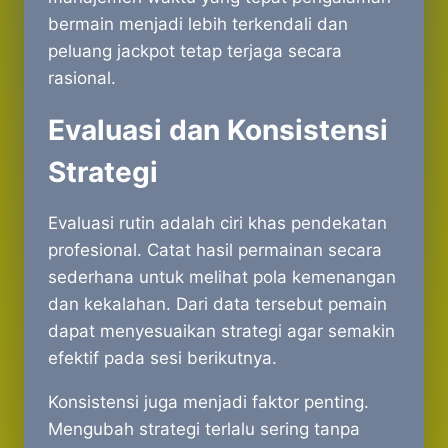
bermain menjadi lebih terkendali dan
peluang jackpot tetap terjaga secara
rasional.
Evaluasi dan Konsistensi
Strategi
Evaluasi rutin adalah ciri khas pendekatan
profesional. Catat hasil permainan secara
sederhana untuk melihat pola kemenangan
dan kekalahan. Dari data tersebut pemain
dapat menyesuaikan strategi agar semakin
efektif pada sesi berikutnya.
Konsistensi juga menjadi faktor penting.
Mengubah strategi terlalu sering tanpa