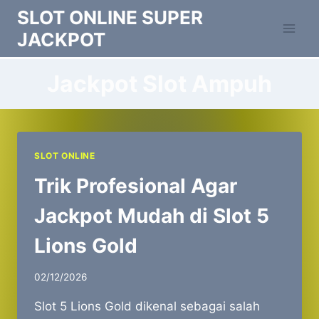
Skip
SLOT ONLINE SUPER
to
JACKPOT
content
Jackpot Slot Ampuh
SLOT ONLINE
Trik Profesional Agar
Jackpot Mudah di Slot 5
Lions Gold
02/12/2026
Slot 5 Lions Gold dikenal sebagai salah