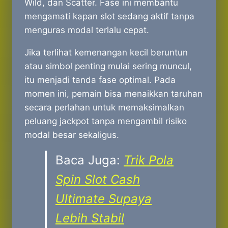
Wild, dan Scatter. Fase ini membantu
mengamati kapan slot sedang aktif tanpa
menguras modal terlalu cepat.
Jika terlihat kemenangan kecil beruntun
atau simbol penting mulai sering muncul,
itu menjadi tanda fase optimal. Pada
momen ini, pemain bisa menaikkan taruhan
secara perlahan untuk memaksimalkan
peluang jackpot tanpa mengambil risiko
modal besar sekaligus.
Baca Juga:
Trik Pola
Spin Slot Cash
Ultimate Supaya
Lebih Stabil