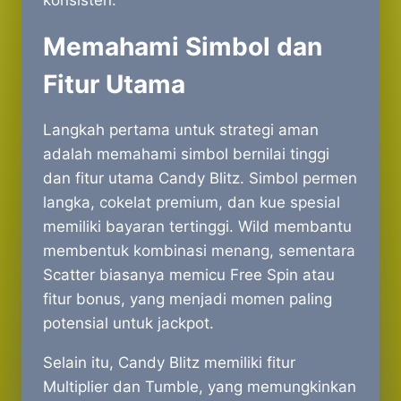
konsisten.
Memahami Simbol dan
Fitur Utama
Langkah pertama untuk strategi aman
adalah memahami simbol bernilai tinggi
dan fitur utama Candy Blitz. Simbol permen
langka, cokelat premium, dan kue spesial
memiliki bayaran tertinggi. Wild membantu
membentuk kombinasi menang, sementara
Scatter biasanya memicu Free Spin atau
fitur bonus, yang menjadi momen paling
potensial untuk jackpot.
Selain itu, Candy Blitz memiliki fitur
Multiplier dan Tumble, yang memungkinkan