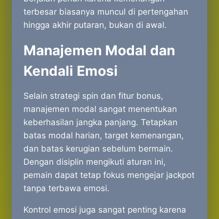
terbesar biasanya muncul di pertengahan
hingga akhir putaran, bukan di awal.
Manajemen Modal dan
Kendali Emosi
Selain strategi spin dan fitur bonus,
manajemen modal sangat menentukan
keberhasilan jangka panjang. Tetapkan
batas modal harian, target kemenangan,
dan batas kerugian sebelum bermain.
Dengan disiplin mengikuti aturan ini,
pemain dapat tetap fokus mengejar jackpot
tanpa terbawa emosi.
Kontrol emosi juga sangat penting karena