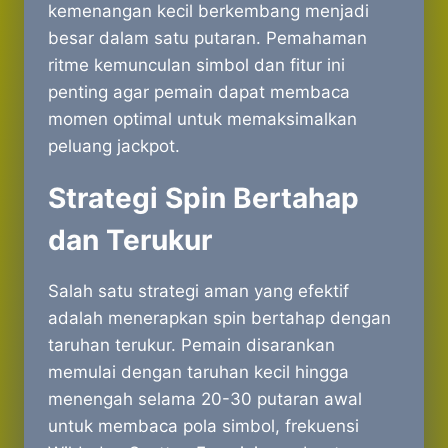
kemenangan kecil berkembang menjadi
besar dalam satu putaran. Pemahaman
ritme kemunculan simbol dan fitur ini
penting agar pemain dapat membaca
momen optimal untuk memaksimalkan
peluang jackpot.
Strategi Spin Bertahap
dan Terukur
Salah satu strategi aman yang efektif
adalah menerapkan spin bertahap dengan
taruhan terukur. Pemain disarankan
memulai dengan taruhan kecil hingga
menengah selama 20-30 putaran awal
untuk membaca pola simbol, frekuensi