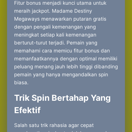
Fitur bonus menjadi kunci utama untuk
meraih jackpot. Madame Destiny
Megaways menawarkan putaran gratis
dengan pengali kemenangan yang
meningkat setiap kali kemenangan
berturut-turut terjadi. Pemain yang
memahami cara memicu fitur bonus dan
memanfaatkannya dengan optimal memiliki
peluang menang jauh lebih tinggi dibanding
pemain yang hanya mengandalkan spin
biasa.
Trik Spin Bertahap Yang
Efektif
Salah satu trik rahasia agar cepat