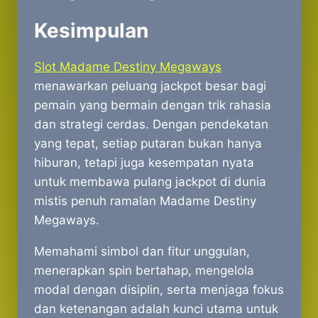
Kesimpulan
Slot Madame Destiny Megaways
menawarkan peluang jackpot besar bagi
pemain yang bermain dengan trik rahasia
dan strategi cerdas. Dengan pendekatan
yang tepat, setiap putaran bukan hanya
hiburan, tetapi juga kesempatan nyata
untuk membawa pulang jackpot di dunia
mistis penuh ramalan Madame Destiny
Megaways.
Memahami simbol dan fitur unggulan,
menerapkan spin bertahap, mengelola
modal dengan disiplin, serta menjaga fokus
dan ketenangan adalah kunci utama untuk