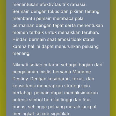
menentukan efektivitas trik rahasia.
Bermain dengan fokus dan pikiran tenang
membantu pemain membaca pola
permainan dengan tepat serta menentukan
momen terbaik untuk menaikkan taruhan.
Hindari bermain saat emosi tidak stabil
karena hal ini dapat menurunkan peluang
menang.
Nikmati setiap putaran sebagai bagian dari
pengalaman mistis bersama Madame
Destiny. Dengan kesabaran, fokus, dan
konsistensi menerapkan strategi spin
bertahap, pemain dapat memaksimalkan
potensi simbol bernilai tinggi dan fitur
bonus, sehingga peluang meraih jackpot
meningkat secara signifikan.