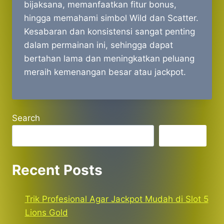
bijaksana, memanfaatkan fitur bonus,
hingga memahami simbol Wild dan Scatter.
Kesabaran dan konsistensi sangat penting
dalam permainan ini, sehingga dapat
bertahan lama dan meningkatkan peluang
meraih kemenangan besar atau jackpot.
Search
Search
Recent Posts
Trik Profesional Agar Jackpot Mudah di Slot 5
Lions Gold