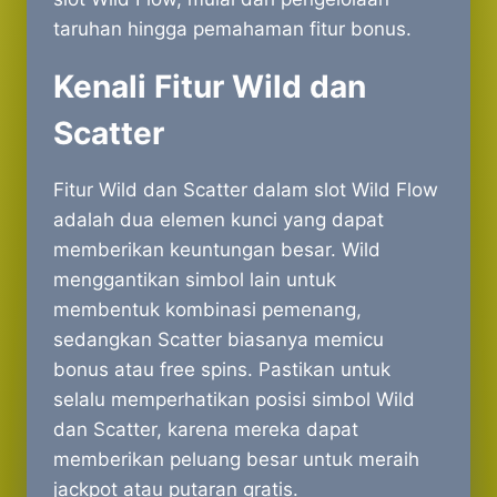
taruhan hingga pemahaman fitur bonus.
Kenali Fitur Wild dan
Scatter
Fitur Wild dan Scatter dalam slot Wild Flow
adalah dua elemen kunci yang dapat
memberikan keuntungan besar. Wild
menggantikan simbol lain untuk
membentuk kombinasi pemenang,
sedangkan Scatter biasanya memicu
bonus atau free spins. Pastikan untuk
selalu memperhatikan posisi simbol Wild
dan Scatter, karena mereka dapat
memberikan peluang besar untuk meraih
jackpot atau putaran gratis.