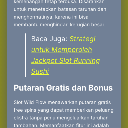
kemenangan tetap terbuka. Disarankan
untuk menetapkan batasan taruhan dan
menghormatinya, karena ini bisa
membantu menghindari kerugian besar.
Baca Juga:
Strategi
untuk Memperoleh
Jackpot Slot Running
Sushi
Putaran Gratis dan Bonus
Slot Wild Flow menawarkan putaran gratis
free spins yang dapat memberikan peluang
ekstra tanpa perlu mengeluarkan taruhan
tambahan. Memanfaatkan fitur ini adalah