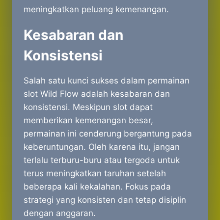
meningkatkan peluang kemenangan.
Kesabaran dan
Konsistensi
Salah satu kunci sukses dalam permainan
slot Wild Flow adalah kesabaran dan
konsistensi. Meskipun slot dapat
memberikan kemenangan besar,
permainan ini cenderung bergantung pada
keberuntungan. Oleh karena itu, jangan
terlalu terburu-buru atau tergoda untuk
terus meningkatkan taruhan setelah
beberapa kali kekalahan. Fokus pada
strategi yang konsisten dan tetap disiplin
dengan anggaran.