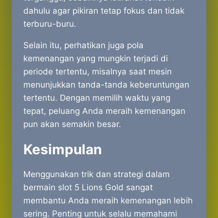
dahulu agar pikiran tetap fokus dan tidak
terburu-buru.
Selain itu, perhatikan juga pola
kemenangan yang mungkin terjadi di
periode tertentu, misalnya saat mesin
menunjukkan tanda-tanda keberuntungan
tertentu. Dengan memilih waktu yang
tepat, peluang Anda meraih kemenangan
pun akan semakin besar.
Kesimpulan
Menggunakan trik dan strategi dalam
bermain slot 5 Lions Gold sangat
membantu Anda meraih kemenangan lebih
sering. Penting untuk selalu memahami