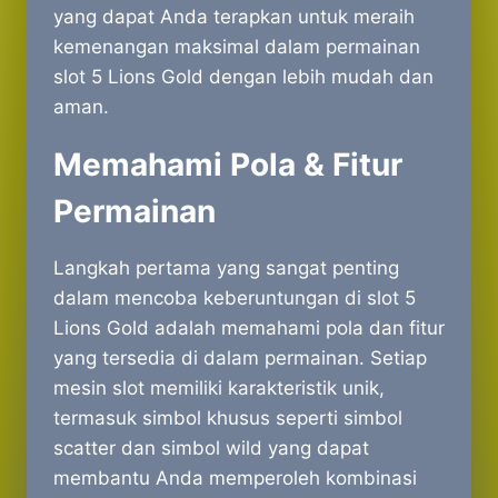
yang dapat Anda terapkan untuk meraih
kemenangan maksimal dalam permainan
slot 5 Lions Gold dengan lebih mudah dan
aman.
Memahami Pola & Fitur
Permainan
Langkah pertama yang sangat penting
dalam mencoba keberuntungan di slot 5
Lions Gold adalah memahami pola dan fitur
yang tersedia di dalam permainan. Setiap
mesin slot memiliki karakteristik unik,
termasuk simbol khusus seperti simbol
scatter dan simbol wild yang dapat
membantu Anda memperoleh kombinasi