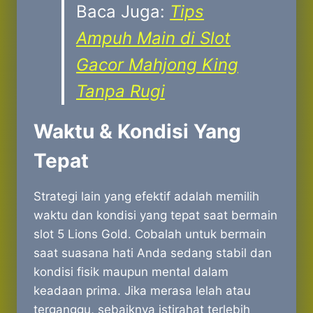
Baca Juga:
Tips
Ampuh Main di Slot
Gacor Mahjong King
Tanpa Rugi
Waktu & Kondisi Yang
Tepat
Strategi lain yang efektif adalah memilih
waktu dan kondisi yang tepat saat bermain
slot 5 Lions Gold. Cobalah untuk bermain
saat suasana hati Anda sedang stabil dan
kondisi fisik maupun mental dalam
keadaan prima. Jika merasa lelah atau
terganggu, sebaiknya istirahat terlebih