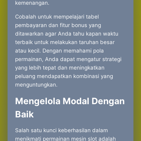
kemenangan.
Cobalah untuk mempelajari tabel
pembayaran dan fitur bonus yang
ditawarkan agar Anda tahu kapan waktu
terbaik untuk melakukan taruhan besar
atau kecil. Dengan memahami pola
permainan, Anda dapat mengatur strategi
yang lebih tepat dan meningkatkan
peluang mendapatkan kombinasi yang
menguntungkan.
Mengelola Modal Dengan
Baik
Salah satu kunci keberhasilan dalam
menikmati permainan mesin slot adalah