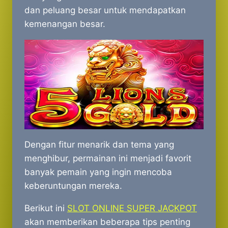
dan peluang besar untuk mendapatkan
kemenangan besar.
Dengan fitur menarik dan tema yang
menghibur, permainan ini menjadi favorit
banyak pemain yang ingin mencoba
keberuntungan mereka.
Berikut ini
SLOT ONLINE SUPER JACKPOT
akan memberikan beberapa tips penting