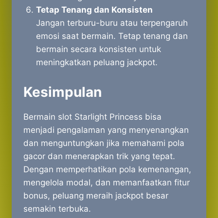
Tetap Tenang dan Konsisten
Jangan terburu-buru atau terpengaruh
emosi saat bermain. Tetap tenang dan
bermain secara konsisten untuk
meningkatkan peluang jackpot.
Kesimpulan
Bermain slot Starlight Princess bisa
menjadi pengalaman yang menyenangkan
dan menguntungkan jika memahami pola
gacor dan menerapkan trik yang tepat.
Dengan memperhatikan pola kemenangan,
mengelola modal, dan memanfaatkan fitur
bonus, peluang meraih jackpot besar
semakin terbuka.