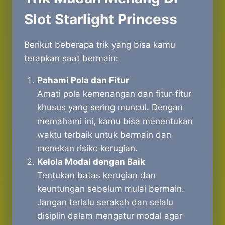
Slot Starlight Princess
Berikut beberapa trik yang bisa kamu
terapkan saat bermain:
Pahami Pola dan Fitur
Amati pola kemenangan dan fitur-fitur
khusus yang sering muncul. Dengan
memahami ini, kamu bisa menentukan
waktu terbaik untuk bermain dan
menekan risiko kerugian.
Kelola Modal dengan Baik
Tentukan batas kerugian dan
keuntungan sebelum mulai bermain.
Jangan terlalu serakah dan selalu
disiplin dalam mengatur modal agar