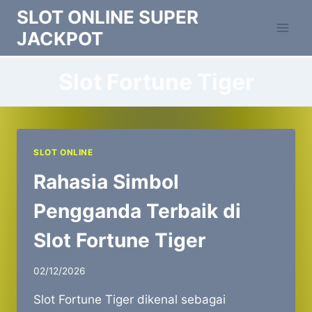
Skip
SLOT ONLINE SUPER
to
JACKPOT
content
Slot Fortune Tiger
SLOT ONLINE
Rahasia Simbol
Pengganda Terbaik di
Slot Fortune Tiger
02/12/2026
Slot Fortune Tiger dikenal sebagai