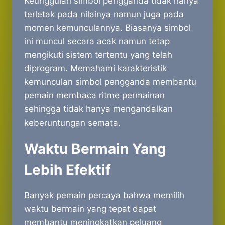
Keunggulan simbol pengganda tidak hanya
terletak pada nilainya namun juga pada
momen kemunculannya. Biasanya simbol
ini muncul secara acak namun tetap
mengikuti sistem tertentu yang telah
diprogram. Memahami karakteristik
kemunculan simbol pengganda membantu
pemain membaca ritme permainan
sehingga tidak hanya mengandalkan
keberuntungan semata.
Waktu Bermain Yang
Lebih Efektif
Banyak pemain percaya bahwa memilih
waktu bermain yang tepat dapat
membantu meningkatkan peluang