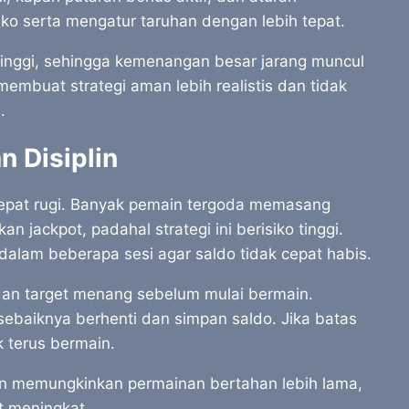
ko serta mengatur taruhan dengan lebih tepat.
a tinggi, sehingga kemenangan besar jarang muncul
mbuat strategi aman lebih realistis dan tidak
.
 Disiplin
cepat rugi. Banyak pemain tergoda memasang
 jackpot, padahal strategi ini berisiko tinggi.
alam beberapa sesi agar saldo tidak cepat habis.
an target menang sebelum mulai bermain.
sebaiknya berhenti dan simpan saldo. Jika batas
k terus bermain.
an memungkinkan permainan bertahan lebih lama,
t meningkat.