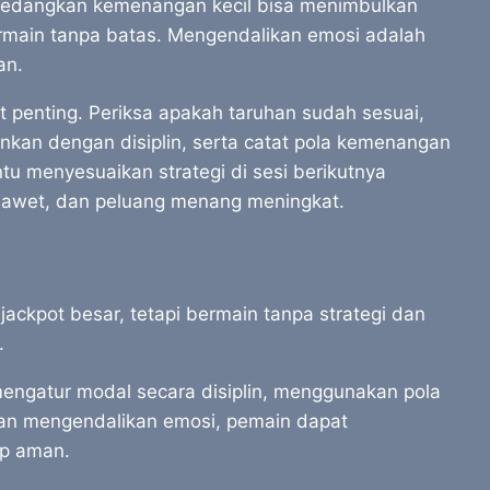
 sedangkan kemenangan kecil bisa menimbulkan
ermain tanpa batas. Mengendalikan emosi adalah
an.
at penting. Periksa apakah taruhan sudah sesuai,
nkan dengan disiplin, serta catat pola kemenangan
u menyesuaikan strategi di sesi berikutnya
h awet, dan peluang menang meningkat.
kpot besar, tetapi bermain tanpa strategi dan
.
gatur modal secara disiplin, menggunakan pola
dan mengendalikan emosi, pemain dapat
ap aman.