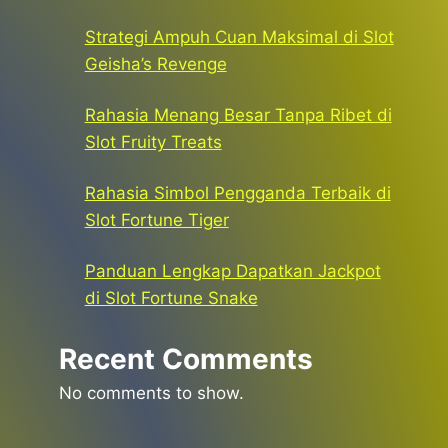
Strategi Ampuh Cuan Maksimal di Slot
Geisha’s Revenge
Rahasia Menang Besar Tanpa Ribet di
Slot Fruity Treats
Rahasia Simbol Pengganda Terbaik di
Slot Fortune Tiger
Panduan Lengkap Dapatkan Jackpot
di Slot Fortune Snake
Recent Comments
No comments to show.