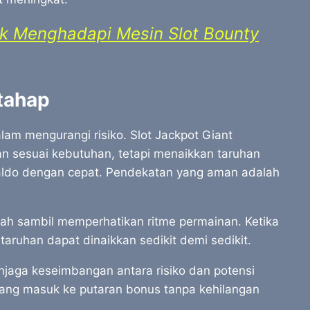
ik Menghadapi Mesin Slot Bounty
tahap
am mengurangi risiko. Slot Jackpot Giant
n sesuai kebutuhan, tetapi menaikkan taruhan
saldo dengan cepat. Pendekatan yang aman adalah
gah sambil memperhatikan ritme permainan. Ketika
aruhan dapat dinaikkan sedikit demi sedikit.
aga keseimbangan antara risiko dan potensi
ang masuk ke putaran bonus tanpa kehilangan