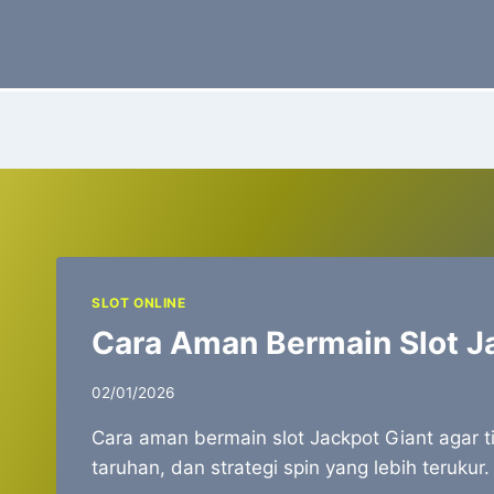
Skip
to
content
SLOT ONLINE
Cara Aman Bermain Slot J
02/01/2026
Cara aman bermain slot Jackpot Giant agar t
taruhan, dan strategi spin yang lebih terukur.