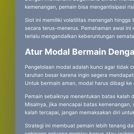
kemenangan, pemain bisa mengantisipasi risi
Slot ini memiliki volatilitas menengah hingg
secara terus-menerus. Pemahaman awal ini me
terlalu mengandalkan keberuntungan semata
Atur Modal Bermain Dengan
Pengelolaan modal adalah kunci agar tidak 
taruhan besar karena ingin segera mendapatkan
Untuk bermain aman, modal harus dibagi ke d
Pemain sebaiknya menentukan batas kalah d
Misalnya, jika mencapai batas kemenangan, 
kalah tercapai, jangan memaksakan diri untu
Strategi ini membuat pemain lebih tenang d
sehingga peluang memicu bonus atau jackpo