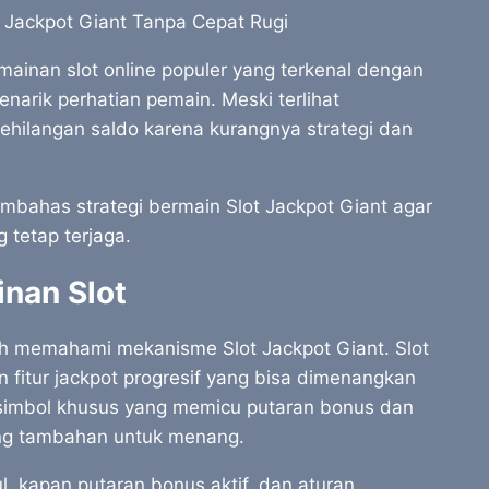
mainan slot online populer yang terkenal dengan
narik perhatian pemain. Meski terlihat
hilangan saldo karena kurangnya strategi dan
mbahas strategi bermain Slot Jackpot Giant agar
 tetap terjaga.
nan Slot
h memahami mekanisme Slot Jackpot Giant. Slot
 fitur jackpot progresif yang bisa dimenangkan
t simbol khusus yang memicu putaran bonus dan
ang tambahan untuk menang.
kapan putaran bonus aktif, dan aturan