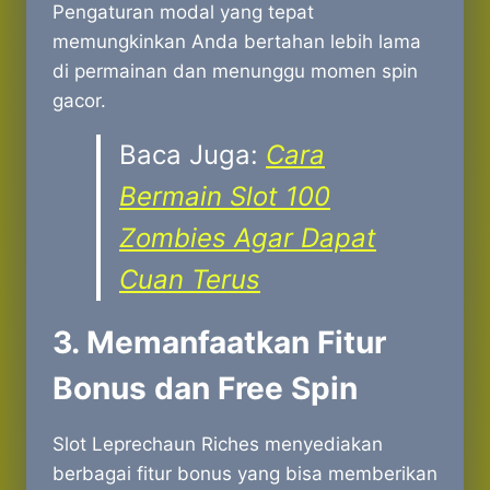
Pengaturan modal yang tepat
memungkinkan Anda bertahan lebih lama
di permainan dan menunggu momen spin
gacor.
Baca Juga:
Cara
Bermain Slot 100
Zombies Agar Dapat
Cuan Terus
3. Memanfaatkan Fitur
Bonus dan Free Spin
Slot Leprechaun Riches menyediakan
berbagai fitur bonus yang bisa memberikan