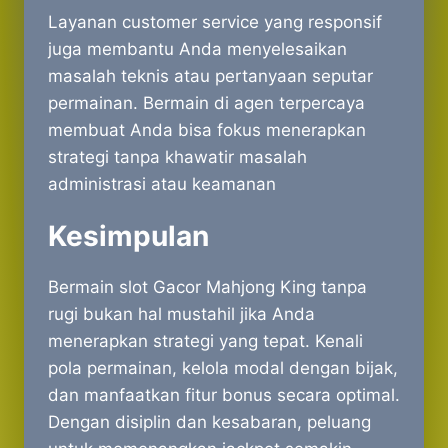
Layanan customer service yang responsif
juga membantu Anda menyelesaikan
masalah teknis atau pertanyaan seputar
permainan. Bermain di agen terpercaya
membuat Anda bisa fokus menerapkan
strategi tanpa khawatir masalah
administrasi atau keamanan
Kesimpulan
Bermain slot Gacor Mahjong King tanpa
rugi bukan hal mustahil jika Anda
menerapkan strategi yang tepat. Kenali
pola permainan, kelola modal dengan bijak,
dan manfaatkan fitur bonus secara optimal.
Dengan disiplin dan kesabaran, peluang