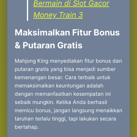
Bermain di Slot Gacor
Money Train 3
Maksimalkan Fitur Bonus
& Putaran Gratis
Mahjong King menyediakan fitur bonus dan
putaran gratis yang bisa menjadi sumber
kemenangan besar. Cara terbaik untuk
memaksimalkan keuntungan adalah
dengan memanfaatkan kesempatan ini
sebaik mungkin. Ketika Anda berhasil
memicu bonus, jangan langsung menaikkan
taruhan terlalu tinggi, tapi lakukan secara
bertahap.