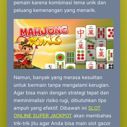
pemain karena kombinasi tema unik dan
peluang kemenangan yang menarik.
Namun, banyak yang merasa kesulitan
untuk bermain tanpa mengalami kerugian.
Agar bisa main dengan strategi tepat dan
meminimalisir risiko rugi, dibutuhkan tips
ampuh yang efektif. Dibawah ini
SLOT
ONLINE SUPER JACKPOT
akan membahas
trik-trik jitu agar Anda bisa main slot gacor