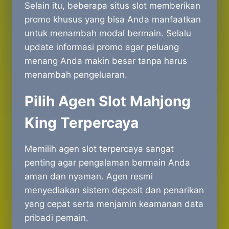
Selain itu, beberapa situs slot memberikan
promo khusus yang bisa Anda manfaatkan
untuk menambah modal bermain. Selalu
update informasi promo agar peluang
menang Anda makin besar tanpa harus
menambah pengeluaran.
Pilih Agen Slot Mahjong
King Terpercaya
Memilih agen slot terpercaya sangat
penting agar pengalaman bermain Anda
aman dan nyaman. Agen resmi
menyediakan sistem deposit dan penarikan
yang cepat serta menjamin keamanan data
pribadi pemain.