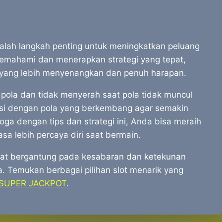
dalah langkah penting untuk meningkatkan peluang
memahami dan menerapkan strategi yang tepat,
yang lebih menyenangkan dan penuh harapan.
i pola dan tidak menyerah saat pola tidak muncul
asi dengan pola yang berkembang agar semakin
ga dengan tips dan strategi ini, Anda bisa meraih
a lebih percaya diri saat bermain.
ngat bergantung pada kesabaran dan ketekunan
. Temukan berbagai pilihan slot menarik yang
 SUPER JACKPOT
.