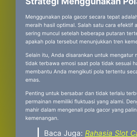
Strategi Menggunakan Po
Menggunakan pola gacor secara tepat adala
meraih hasil optimal. Salah satu cara efekt
sering muncul setelah beberapa putaran terte
apakah pola tersebut menunjukkan tren kem
Selain itu, Anda disarankan untuk mengatur
tidak terbawa emosi saat pola tidak sesuai h
membantu Anda mengikuti pola tertentu seca
emas.
Penting untuk bersabar dan tidak terlalu ter
permainan memiliki fluktuasi yang alami. D
mahir dalam mengenali pola gacor yang pal
kemenangan.
Baca Juga:
Rahasia Slot C