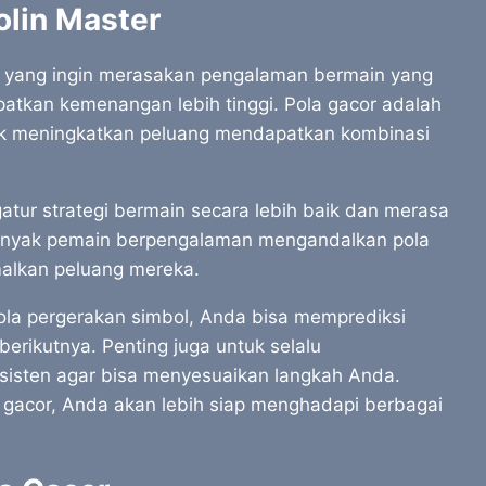
olin Master
a yang ingin merasakan pengalaman bermain yang
tkan kemenangan lebih tinggi. Pola gacor adalah
uk meningkatkan peluang mendapatkan kombinasi
tur strategi bermain secara lebih baik dan merasa
 Banyak pemain berpengalaman mengandalkan pola
alkan peluang mereka.
ola pergerakan simbol, Anda bisa memprediksi
erikutnya. Penting juga untuk selalu
sisten agar bisa menyesuaikan langkah Anda.
acor, Anda akan lebih siap menghadapi berbagai