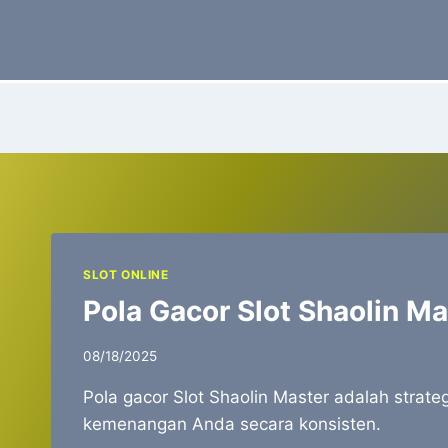
Skip
to
content
SLOT ONLINE
Pola Gacor Slot Shaolin M
08/18/2025
Pola gacor Slot Shaolin Master adalah strat
kemenangan Anda secara konsisten.