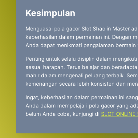
Kesimpulan
Menguasai pola gacor Slot Shaolin Master a
keberhasilan dalam permainan ini. Dengan 
Anda dapat menikmati pengalaman bermain 
Penting untuk selalu disiplin dalam mengikut
sesuai harapan. Terus belajar dan beradapt
mahir dalam mengenali peluang terbaik. Semo
kemenangan secara lebih konsisten dan meras
Ingat, keberhasilan dalam permainan ini sa
Anda dalam mempelajari pola gacor yang ada
belum Anda coba, kunjungi di
SLOT ONLINE