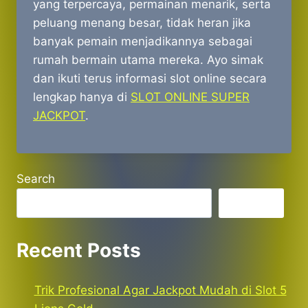
yang terpercaya, permainan menarik, serta
peluang menang besar, tidak heran jika
banyak pemain menjadikannya sebagai
rumah bermain utama mereka. Ayo simak
dan ikuti terus informasi slot online secara
lengkap hanya di
SLOT ONLINE SUPER
JACKPOT
.
Search
Search
Recent Posts
Trik Profesional Agar Jackpot Mudah di Slot 5