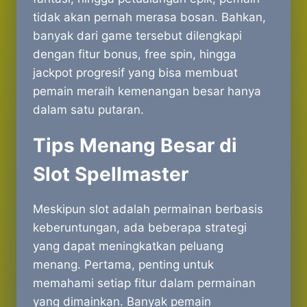
tidak akan pernah merasa bosan. Bahkan,
banyak dari game tersebut dilengkapi
dengan fitur bonus, free spin, hingga
jackpot progresif yang bisa membuat
pemain meraih kemenangan besar hanya
dalam satu putaran.
Tips Menang Besar di
Slot Spellmaster
Meskipun slot adalah permainan berbasis
keberuntungan, ada beberapa strategi
yang dapat meningkatkan peluang
menang. Pertama, penting untuk
memahami setiap fitur dalam permainan
yang dimainkan. Banyak pemain