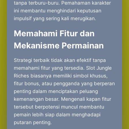
tanpa terburu-buru. Pemahaman karakter
ini membantu menghindari keputusan
impulsif yang sering kali merugikan.
Memahami Fitur dan
Mekanisme Permainan
Strategi terbaik tidak akan efektif tanpa
memahami fitur yang tersedia. Slot Jungle
Riches biasanya memiliki simbol khusus,
fitur bonus, atau pengganda yang berperan
penting dalam menciptakan peluang
kemenangan besar. Mengenali kapan fitur
tersebut berpotensi muncul membantu
pemain lebih siap dalam menghadapi
putaran penting.