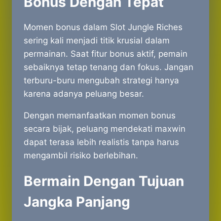
Bonus Dengan Tepat
Momen bonus dalam Slot Jungle Riches
sering kali menjadi titik krusial dalam
permainan. Saat fitur bonus aktif, pemain
sebaiknya tetap tenang dan fokus. Jangan
terburu-buru mengubah strategi hanya
karena adanya peluang besar.
Dengan memanfaatkan momen bonus
secara bijak, peluang mendekati maxwin
dapat terasa lebih realistis tanpa harus
mengambil risiko berlebihan.
Bermain Dengan Tujuan
Jangka Panjang