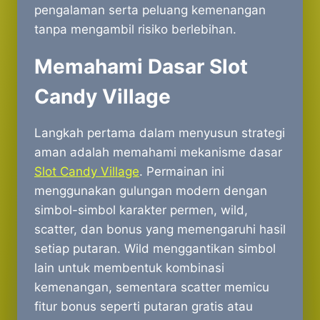
pengalaman serta peluang kemenangan
tanpa mengambil risiko berlebihan.
Memahami Dasar Slot
Candy Village
Langkah pertama dalam menyusun strategi
aman adalah memahami mekanisme dasar
Slot Candy Village
. Permainan ini
menggunakan gulungan modern dengan
simbol-simbol karakter permen, wild,
scatter, dan bonus yang memengaruhi hasil
setiap putaran. Wild menggantikan simbol
lain untuk membentuk kombinasi
kemenangan, sementara scatter memicu
fitur bonus seperti putaran gratis atau