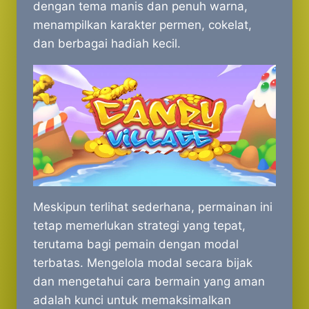
dengan tema manis dan penuh warna,
menampilkan karakter permen, cokelat,
dan berbagai hadiah kecil.
Meskipun terlihat sederhana, permainan ini
tetap memerlukan strategi yang tepat,
terutama bagi pemain dengan modal
terbatas. Mengelola modal secara bijak
dan mengetahui cara bermain yang aman
adalah kunci untuk memaksimalkan