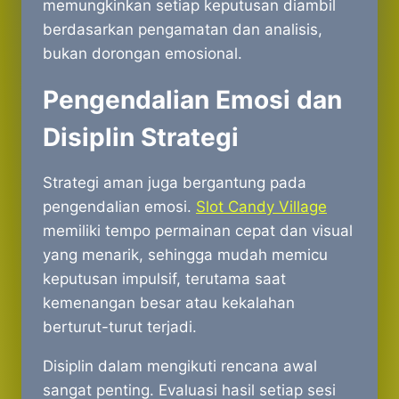
memungkinkan setiap keputusan diambil
berdasarkan pengamatan dan analisis,
bukan dorongan emosional.
Pengendalian Emosi dan
Disiplin Strategi
Strategi aman juga bergantung pada
pengendalian emosi.
Slot Candy Village
memiliki tempo permainan cepat dan visual
yang menarik, sehingga mudah memicu
keputusan impulsif, terutama saat
kemenangan besar atau kekalahan
berturut-turut terjadi.
Disiplin dalam mengikuti rencana awal
sangat penting. Evaluasi hasil setiap sesi