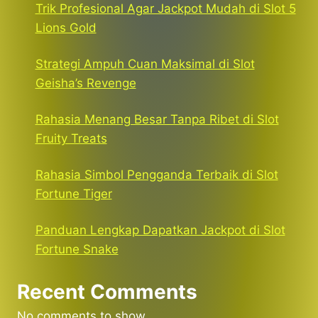
Trik Profesional Agar Jackpot Mudah di Slot 5
Lions Gold
Strategi Ampuh Cuan Maksimal di Slot
Geisha’s Revenge
Rahasia Menang Besar Tanpa Ribet di Slot
Fruity Treats
Rahasia Simbol Pengganda Terbaik di Slot
Fortune Tiger
Panduan Lengkap Dapatkan Jackpot di Slot
Fortune Snake
Recent Comments
No comments to show.