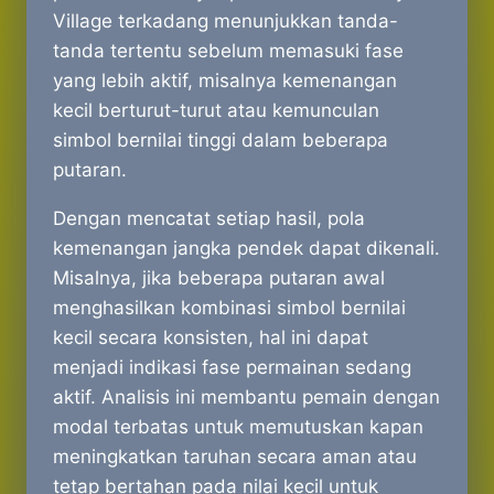
Village terkadang menunjukkan tanda-
tanda tertentu sebelum memasuki fase
yang lebih aktif, misalnya kemenangan
kecil berturut-turut atau kemunculan
simbol bernilai tinggi dalam beberapa
putaran.
Dengan mencatat setiap hasil, pola
kemenangan jangka pendek dapat dikenali.
Misalnya, jika beberapa putaran awal
menghasilkan kombinasi simbol bernilai
kecil secara konsisten, hal ini dapat
menjadi indikasi fase permainan sedang
aktif. Analisis ini membantu pemain dengan
modal terbatas untuk memutuskan kapan
meningkatkan taruhan secara aman atau
tetap bertahan pada nilai kecil untuk