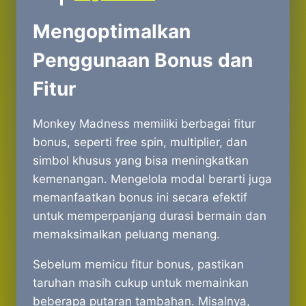
Mengoptimalkan
Penggunaan Bonus dan
Fitur
Monkey Madness memiliki berbagai fitur
bonus, seperti free spin, multiplier, dan
simbol khusus yang bisa meningkatkan
kemenangan. Mengelola modal berarti juga
memanfaatkan bonus ini secara efektif
untuk memperpanjang durasi bermain dan
memaksimalkan peluang menang.
Sebelum memicu fitur bonus, pastikan
taruhan masih cukup untuk memainkan
beberapa putaran tambahan. Misalnya,