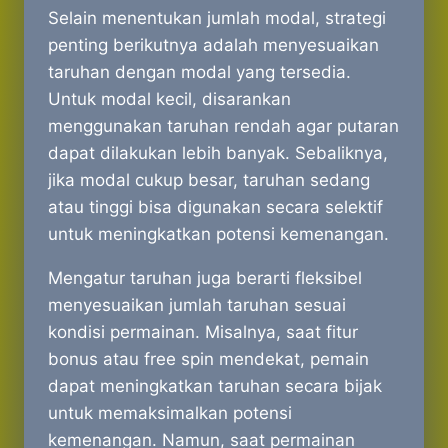
Selain menentukan jumlah modal, strategi
penting berikutnya adalah menyesuaikan
taruhan dengan modal yang tersedia.
Untuk modal kecil, disarankan
menggunakan taruhan rendah agar putaran
dapat dilakukan lebih banyak. Sebaliknya,
jika modal cukup besar, taruhan sedang
atau tinggi bisa digunakan secara selektif
untuk meningkatkan potensi kemenangan.
Mengatur taruhan juga berarti fleksibel
menyesuaikan jumlah taruhan sesuai
kondisi permainan. Misalnya, saat fitur
bonus atau free spin mendekat, pemain
dapat meningkatkan taruhan secara bijak
untuk memaksimalkan potensi
kemenangan. Namun, saat permainan