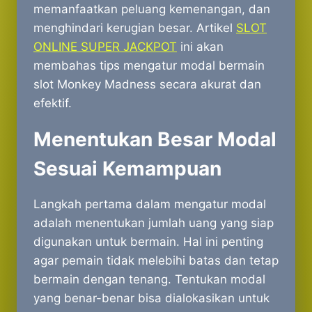
memanfaatkan peluang kemenangan, dan
menghindari kerugian besar. Artikel
SLOT
ONLINE SUPER JACKPOT
ini akan
membahas tips mengatur modal bermain
slot Monkey Madness secara akurat dan
efektif.
Menentukan Besar Modal
Sesuai Kemampuan
Langkah pertama dalam mengatur modal
adalah menentukan jumlah uang yang siap
digunakan untuk bermain. Hal ini penting
agar pemain tidak melebihi batas dan tetap
bermain dengan tenang. Tentukan modal
yang benar-benar bisa dialokasikan untuk