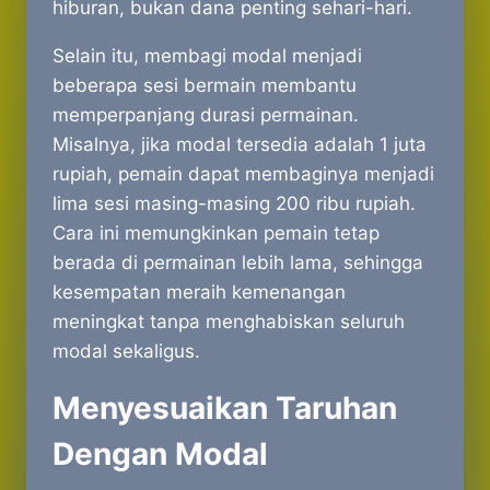
hiburan, bukan dana penting sehari-hari.
Selain itu, membagi modal menjadi
beberapa sesi bermain membantu
memperpanjang durasi permainan.
Misalnya, jika modal tersedia adalah 1 juta
rupiah, pemain dapat membaginya menjadi
lima sesi masing-masing 200 ribu rupiah.
Cara ini memungkinkan pemain tetap
berada di permainan lebih lama, sehingga
kesempatan meraih kemenangan
meningkat tanpa menghabiskan seluruh
modal sekaligus.
Menyesuaikan Taruhan
Dengan Modal