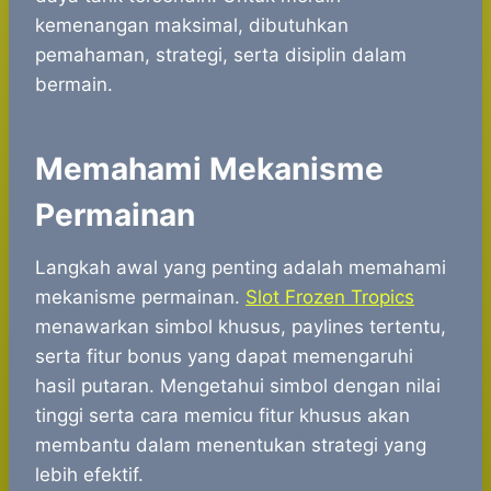
kemenangan maksimal, dibutuhkan
pemahaman, strategi, serta disiplin dalam
bermain.
Memahami Mekanisme
Permainan
Langkah awal yang penting adalah memahami
mekanisme permainan.
Slot Frozen Tropics
menawarkan simbol khusus, paylines tertentu,
serta fitur bonus yang dapat memengaruhi
hasil putaran. Mengetahui simbol dengan nilai
tinggi serta cara memicu fitur khusus akan
membantu dalam menentukan strategi yang
lebih efektif.