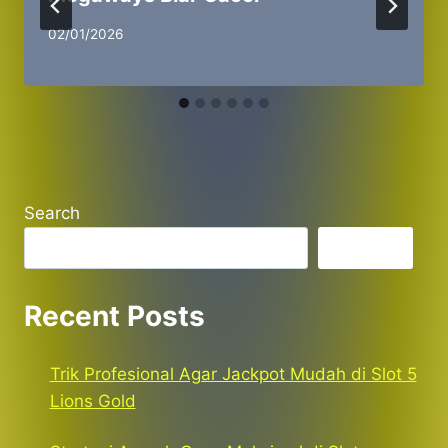
02/01/2026
Search
Search
Recent Posts
Trik Profesional Agar Jackpot Mudah di Slot 5
Lions Gold