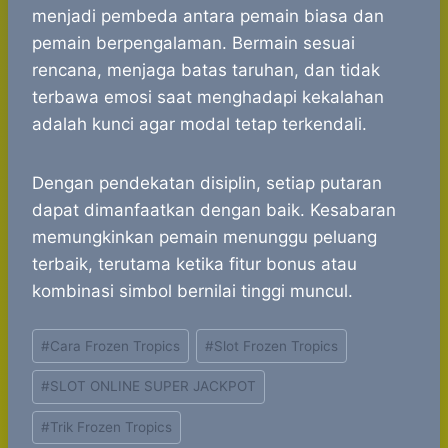
menjadi pembeda antara pemain biasa dan
pemain berpengalaman. Bermain sesuai
rencana, menjaga batas taruhan, dan tidak
terbawa emosi saat menghadapi kekalahan
adalah kunci agar modal tetap terkendali.
Dengan pendekatan disiplin, setiap putaran
dapat dimanfaatkan dengan baik. Kesabaran
memungkinkan pemain menunggu peluang
terbaik, terutama ketika fitur bonus atau
kombinasi simbol bernilai tinggi muncul.
Post
#
Cara Frozen Tropics
#
Slot Frozen Tropics
Tags:
#
SLOT ONLINE SUPER JACKPOT
#
Trik Frozen Tropics