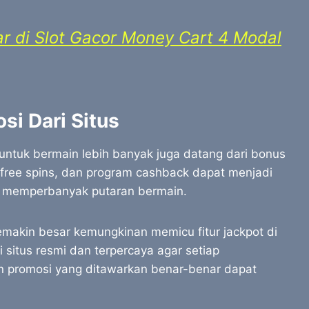
r di Slot Gacor Money Cart 4 Modal
i Dari Situs
untuk bermain lebih banyak juga datang dari bonus
, free spins, dan program cashback dapat menjadi
 memperbanyak putaran bermain.
emakin besar kemungkinan memicu fitur jackpot di
situs resmi dan terpercaya agar setiap
n promosi yang ditawarkan benar-benar dapat