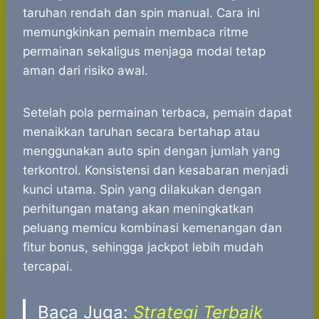
taruhan rendah dan spin manual. Cara ini
memungkinkan pemain membaca ritme
permainan sekaligus menjaga modal tetap
aman dari risiko awal.
Setelah pola permainan terbaca, pemain dapat
menaikkan taruhan secara bertahap atau
menggunakan auto spin dengan jumlah yang
terkontrol. Konsistensi dan kesabaran menjadi
kunci utama. Spin yang dilakukan dengan
perhitungan matang akan meningkatkan
peluang memicu kombinasi kemenangan dan
fitur bonus, sehingga jackpot lebih mudah
tercapai.
Baca Juga:
Strategi Terbaik