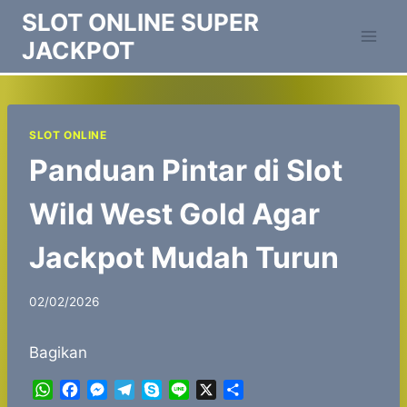
Skip
SLOT ONLINE SUPER
to
JACKPOT
content
SLOT ONLINE
Panduan Pintar di Slot
Wild West Gold Agar
Jackpot Mudah Turun
02/02/2026
Bagikan
W
F
M
T
S
L
X
S