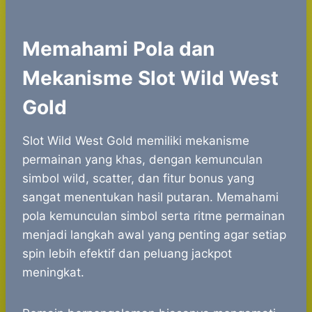
Memahami Pola dan
Mekanisme Slot Wild West
Gold
Slot Wild West Gold memiliki mekanisme
permainan yang khas, dengan kemunculan
simbol wild, scatter, dan fitur bonus yang
sangat menentukan hasil putaran. Memahami
pola kemunculan simbol serta ritme permainan
menjadi langkah awal yang penting agar setiap
spin lebih efektif dan peluang jackpot
meningkat.