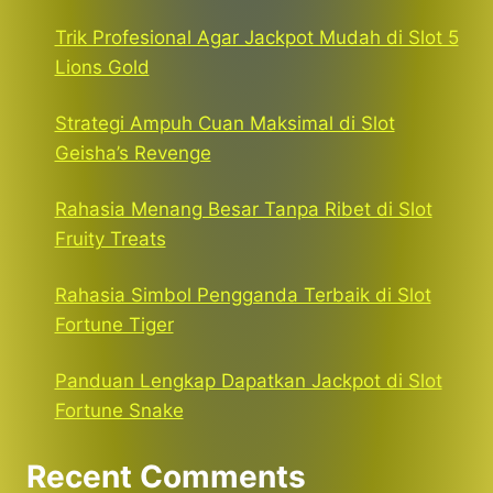
Trik Profesional Agar Jackpot Mudah di Slot 5
Lions Gold
Strategi Ampuh Cuan Maksimal di Slot
Geisha’s Revenge
Rahasia Menang Besar Tanpa Ribet di Slot
Fruity Treats
Rahasia Simbol Pengganda Terbaik di Slot
Fortune Tiger
Panduan Lengkap Dapatkan Jackpot di Slot
Fortune Snake
Recent Comments