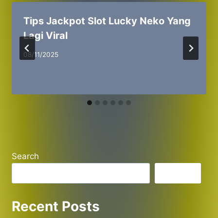
Tips Jackpot Slot Lucky Neko Yang
Lagi Viral
08/11/2025
Search
Search
Recent Posts