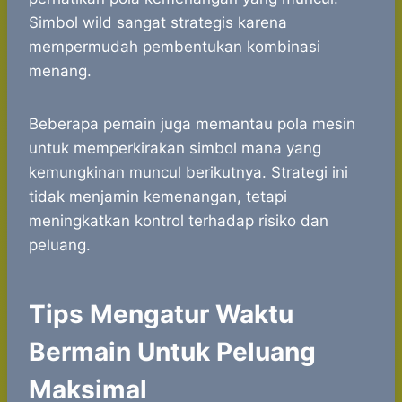
Simbol wild sangat strategis karena
mempermudah pembentukan kombinasi
menang.
Beberapa pemain juga memantau pola mesin
untuk memperkirakan simbol mana yang
kemungkinan muncul berikutnya. Strategi ini
tidak menjamin kemenangan, tetapi
meningkatkan kontrol terhadap risiko dan
peluang.
Tips Mengatur Waktu
Bermain Untuk Peluang
Maksimal