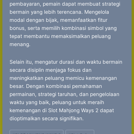
pembayaran, pemain dapat membuat strategi
bermain yang lebih terencana. Mengelola
modal dengan bijak, memanfaatkan fitur
bonus, serta memilih kombinasi simbol yang
tepat membantu memaksimalkan peluang
menang.
Selain itu, mengatur durasi dan waktu bermain
secara disiplin menjaga fokus dan
meningkatkan peluang memicu kemenangan
besar. Dengan kombinasi pemahaman
permainan, strategi taruhan, dan pengelolaan
waktu yang baik, peluang untuk meraih
kemenangan di Slot Mahjong Ways 2 dapat
dioptimalkan secara signifikan.
Post