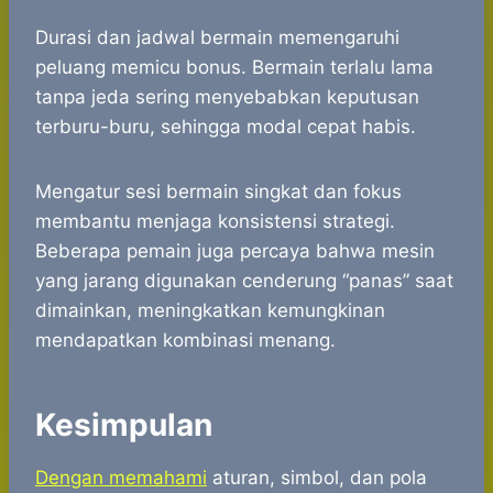
Durasi dan jadwal bermain memengaruhi
peluang memicu bonus. Bermain terlalu lama
tanpa jeda sering menyebabkan keputusan
terburu-buru, sehingga modal cepat habis.
Mengatur sesi bermain singkat dan fokus
membantu menjaga konsistensi strategi.
Beberapa pemain juga percaya bahwa mesin
yang jarang digunakan cenderung “panas” saat
dimainkan, meningkatkan kemungkinan
mendapatkan kombinasi menang.
Kesimpulan
Dengan memahami
aturan, simbol, dan pola