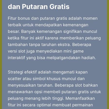
dan Putaran Gratis
Fitur bonus dan putaran gratis adalah momen
terbaik untuk mendapatkan kemenangan
besar. Banyak kemenangan signifikan muncul
ketika fitur ini aktif karena memberikan peluang
tambahan tanpa taruhan ekstra. Beberapa
versi slot juga menyediakan mini game
interaktif yang bisa melipatgandakan hadiah.
Strategi efektif adalah mengamati kapan
scatter atau simbol khusus muncul dan
menyesuaikan taruhan. Beberapa slot bahkan
menawarkan opsi membeli putaran gratis untuk
peluang menang lebih tinggi. Memanfaatkan
fitur ini secara optimal membuat permainan