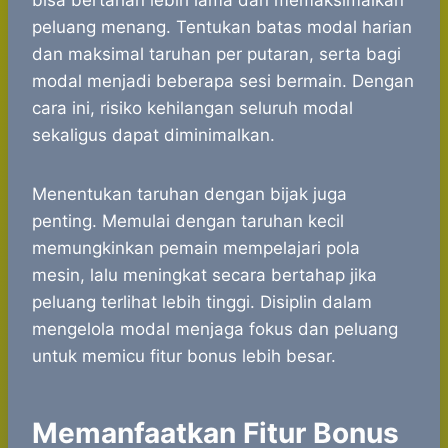
bisa bertahan lebih lama dan memaksimalkan
peluang menang. Tentukan batas modal harian
dan maksimal taruhan per putaran, serta bagi
modal menjadi beberapa sesi bermain. Dengan
cara ini, risiko kehilangan seluruh modal
sekaligus dapat diminimalkan.
Menentukan taruhan dengan bijak juga
penting. Memulai dengan taruhan kecil
memungkinkan pemain mempelajari pola
mesin, lalu meningkat secara bertahap jika
peluang terlihat lebih tinggi. Disiplin dalam
mengelola modal menjaga fokus dan peluang
untuk memicu fitur bonus lebih besar.
Memanfaatkan Fitur Bonus