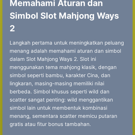
Memahami Aturan dan
Simbol Slot Mahjong Ways
2
Langkah pertama untuk meningkatkan peluang
menang adalah memahami aturan dan simbol
dalam Slot Mahjong Ways 2. Slot ini
menggunakan tema mahjong klasik, dengan
simbol seperti bambu, karakter Cina, dan
lingkaran, masing-masing memiliki nilai
berbeda. Simbol khusus seperti wild dan
scatter sangat penting: wild menggantikan
simbol lain untuk membentuk kombinasi
menang, sementara scatter memicu putaran
gratis atau fitur bonus tambahan.