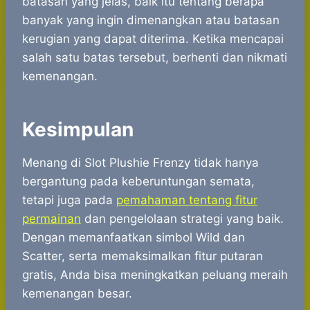
batasan yang jelas, baik itu tentang berapa
banyak yang ingin dimenangkan atau batasan
kerugian yang dapat diterima. Ketika mencapai
salah satu batas tersebut, berhenti dan nikmati
kemenangan.
Kesimpulan
Menang di Slot Plushie Frenzy tidak hanya
bergantung pada keberuntungan semata,
tetapi juga pada
pemahaman tentang fitur
permainan
dan pengelolaan strategi yang baik.
Dengan memanfaatkan simbol Wild dan
Scatter, serta memaksimalkan fitur putaran
gratis, Anda bisa meningkatkan peluang meraih
kemenangan besar.