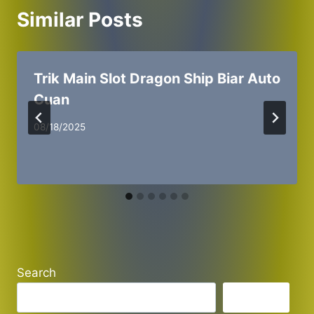
Similar Posts
Trik Main Slot Dragon Ship Biar Auto
Cuan
08/18/2025
Search
Search