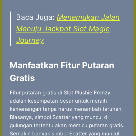
Baca Juga:
Menemukan Jalan
Menuju Jackpot Slot Magic
Journey
Manfaatkan Fitur Putaran
Gratis
Fitur putaran gratis di Slot Plushie Frenzy
adalah kesempatan besar untuk meraih
kemenangan tanpa harus menambah taruhan.
Biasanya, simbol Scatter yang muncul di
gulungan tertentu akan memicu putaran gratis.
Semakin banyak simbol Scatter yang muncul,