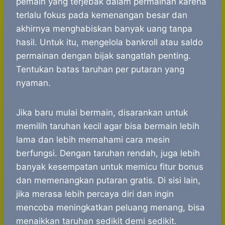
pemain yang terjebak dalam permainan karena
terlalu fokus pada kemenangan besar dan
akhirnya menghabiskan banyak uang tanpa
hasil. Untuk itu, mengelola bankroll atau saldo
permainan dengan bijak sangatlah penting.
Tentukan batas taruhan per putaran yang
nyaman.
Jika baru mulai bermain, disarankan untuk
memilih taruhan kecil agar bisa bermain lebih
lama dan lebih memahami cara mesin
berfungsi. Dengan taruhan rendah, juga lebih
banyak kesempatan untuk memicu fitur bonus
dan memenangkan putaran gratis. Di sisi lain,
jika merasa lebih percaya diri dan ingin
mencoba meningkatkan peluang menang, bisa
menaikkan taruhan sedikit demi sedikit.