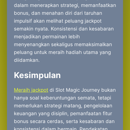
dalam menerapkan strategi, memanfaatkan
bonus, dan menahan diri dari taruhan
impulsif akan melihat peluang jackpot
semakin nyata. Konsistensi dan kesabaran
menjadikan permainan lebih
menyenangkan sekaligus memaksimalkan
peluang untuk meraih hadiah utama yang
diidamkan.
Kesimpulan
Meraih jackpot
di Slot Magic Journey bukan
hanya soal keberuntungan semata, tetapi
memerlukan strategi matang, pengelolaan
keuangan yang disiplin, pemanfaatan fitur
bonus secara cerdas, serta kesabaran dan
konsistensi dalam bermain. Pendekatan