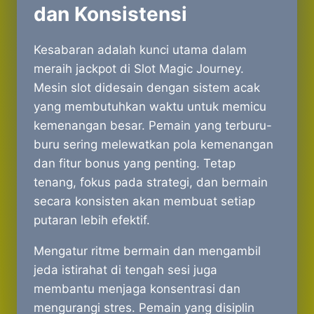
dan Konsistensi
Kesabaran adalah kunci utama dalam
meraih jackpot di Slot Magic Journey.
Mesin slot didesain dengan sistem acak
yang membutuhkan waktu untuk memicu
kemenangan besar. Pemain yang terburu-
buru sering melewatkan pola kemenangan
dan fitur bonus yang penting. Tetap
tenang, fokus pada strategi, dan bermain
secara konsisten akan membuat setiap
putaran lebih efektif.
Mengatur ritme bermain dan mengambil
jeda istirahat di tengah sesi juga
membantu menjaga konsentrasi dan
mengurangi stres. Pemain yang disiplin