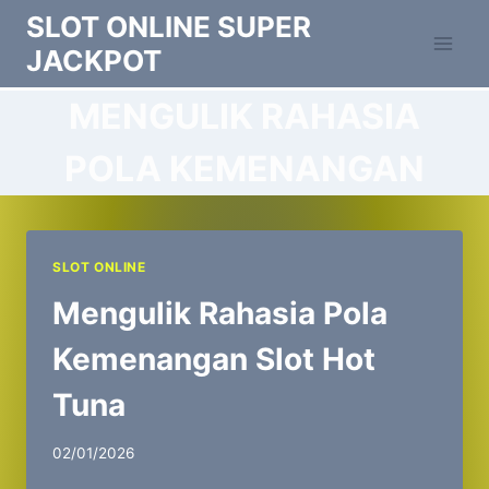
Skip
SLOT ONLINE SUPER
to
JACKPOT
content
MENGULIK RAHASIA
POLA KEMENANGAN
SLOT ONLINE
Mengulik Rahasia Pola
Kemenangan Slot Hot
Tuna
02/01/2026