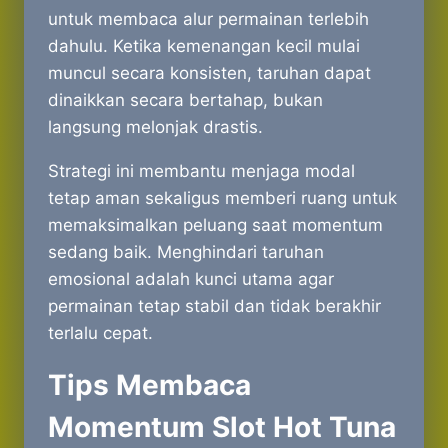
untuk membaca alur permainan terlebih
dahulu. Ketika kemenangan kecil mulai
muncul secara konsisten, taruhan dapat
dinaikkan secara bertahap, bukan
langsung melonjak drastis.
Strategi ini membantu menjaga modal
tetap aman sekaligus memberi ruang untuk
memaksimalkan peluang saat momentum
sedang baik. Menghindari taruhan
emosional adalah kunci utama agar
permainan tetap stabil dan tidak berakhir
terlalu cepat.
Tips Membaca
Momentum Slot Hot Tuna