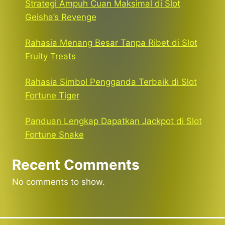
Strategi Ampuh Cuan Maksimal di Slot
Geisha’s Revenge
Rahasia Menang Besar Tanpa Ribet di Slot
Fruity Treats
Rahasia Simbol Pengganda Terbaik di Slot
Fortune Tiger
Panduan Lengkap Dapatkan Jackpot di Slot
Fortune Snake
Recent Comments
No comments to show.