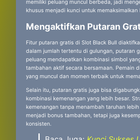
memiliki peluang muncul berbeda, jadi meng
khusus menjadi kunci untuk memaksimalkan
Mengaktifkan Putaran Grat
Fitur putaran gratis di Slot Black Bull diakti
dalam jumlah tertentu di gulungan, putaran gr
peluang mendapatkan kombinasi simbol yang 
tambahan aktif secara bersamaan. Pemain d
yang muncul dan momen terbaik untuk memanf
Selain itu, putaran gratis juga bisa digabu
kombinasi kemenangan yang lebih besar. Stra
kemenangan tanpa menambah taruhan lebih be
menjadi bonus tambahan, tetapi juga kesemp
konsisten.
Baca Juga:
Kunci Sukses U