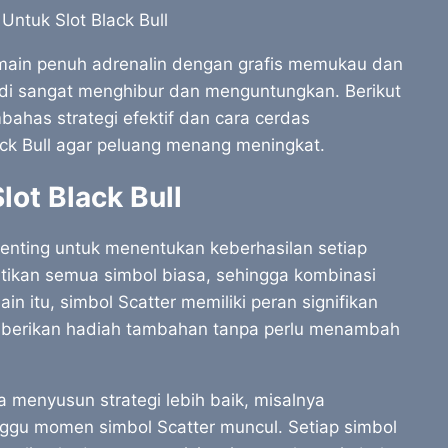
main penuh adrenalin dengan grafis memukau dan
adi sangat menghibur dan menguntungkan. Berikut
has strategi efektif dan cara cerdas
ack Bull agar peluang menang meningkat.
ot Black Bull
penting untuk menentukan keberhasilan setiap
tikan semua simbol biasa, sehingga kombinasi
n itu, simbol Scatter memiliki peran signifikan
emberikan hadiah tambahan tanpa perlu menambah
 menyusun strategi lebih baik, misalnya
ggu momen simbol Scatter muncul. Setiap simbol