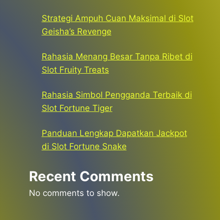
Strategi Ampuh Cuan Maksimal di Slot
Geisha’s Revenge
Rahasia Menang Besar Tanpa Ribet di
Slot Fruity Treats
Rahasia Simbol Pengganda Terbaik di
Slot Fortune Tiger
Panduan Lengkap Dapatkan Jackpot
di Slot Fortune Snake
Recent Comments
No comments to show.