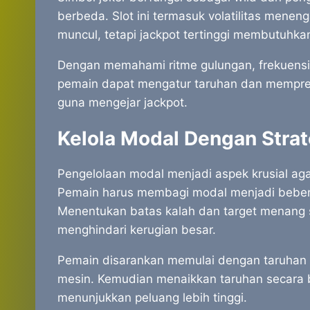
berbeda. Slot ini termasuk volatilitas menen
muncul, tetapi jackpot tertinggi membutuhk
Dengan memahami ritme gulungan, frekuensi
pemain dapat mengatur taruhan dan mempre
guna mengejar jackpot.
Kelola Modal Dengan Strat
Pengelolaan modal menjadi aspek krusial aga
Pemain harus membagi modal menjadi bebera
Menentukan batas kalah dan target menang 
menghindari kerugian besar.
Pemain disarankan memulai dengan taruhan 
mesin. Kemudian menaikkan taruhan secara 
menunjukkan peluang lebih tinggi.