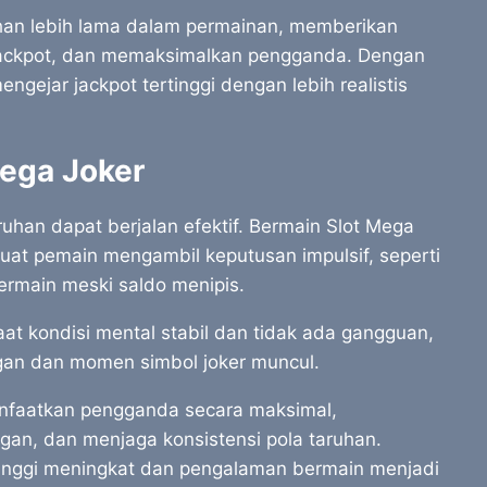
han lebih lama dalam permainan, memberikan
jackpot, dan memaksimalkan pengganda. Dengan
ngejar jackpot tertinggi dengan lebih realistis
Mega Joker
ruhan dapat berjalan efektif. Bermain Slot Mega
uat pemain mengambil keputusan impulsif, seperti
bermain meski saldo menipis.
at kondisi mental stabil dan tidak ada gangguan,
gan dan momen simbol joker muncul.
faatkan pengganda secara maksimal,
n, dan menjaga konsistensi pola taruhan.
tinggi meningkat dan pengalaman bermain menjadi