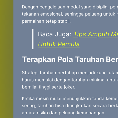
Dengan pengelolaan modal yang disiplin, p
tekanan emosional, sehingga peluang untuk m
permainan tetap stabil.
Baca Juga:
Tips Ampuh Me
Untuk Pemula
Terapkan Pola Taruhan Be
Strategi taruhan bertahap menjadi kunci ut
harus memulai dengan taruhan minimal untuk
bernilai tinggi serta joker.
Ketika mesin mulai menunjukkan tanda kemen
sering, taruhan bisa ditingkatkan secara be
antara risiko dan peluang kemenangan.