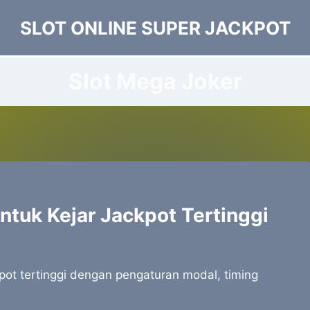
SLOT ONLINE SUPER JACKPOT
Slot Mega Joker
ntuk Kejar Jackpot Tertinggi
pot tertinggi dengan pengaturan modal, timing