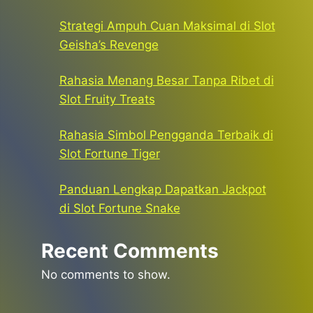
Strategi Ampuh Cuan Maksimal di Slot
Geisha’s Revenge
Rahasia Menang Besar Tanpa Ribet di
Slot Fruity Treats
Rahasia Simbol Pengganda Terbaik di
Slot Fortune Tiger
Panduan Lengkap Dapatkan Jackpot
di Slot Fortune Snake
Recent Comments
No comments to show.