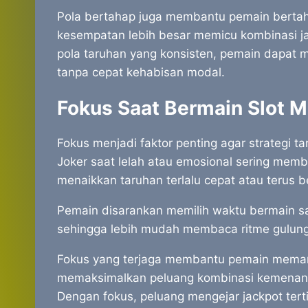
Pola bertahap juga membantu pemain berta
kesempatan lebih besar memicu kombinasi 
pola taruhan yang konsisten, pemain dapat me
tanpa cepat kehabisan modal.
Fokus Saat Bermain Slot 
Fokus menjadi faktor penting agar strategi ta
Joker saat lelah atau emosional sering memb
menaikkan taruhan terlalu cepat atau terus 
Pemain disarankan memilih waktu bermain sa
sehingga lebih mudah membaca ritme gulun
Fokus yang terjaga membantu pemain meman
memaksimalkan peluang kombinasi kemenanga
Dengan fokus, peluang mengejar jackpot ter