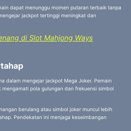
emain dapat menunggu momen putaran terbaik tanpa
engejar jackpot tertinggi meningkat dan
nang di Slot Mahjong Ways
rtahap
ama dalam mengejar jackpot Mega Joker. Pemain
 mengamati pola gulungan dan frekuensi simbol
angan berulang atau simbol joker muncul lebih
rtahap. Pendekatan ini menjaga keseimbangan