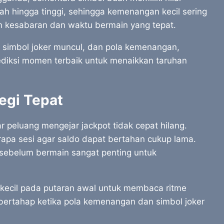
gah hingga tinggi, sehingga kemenangan kecil sering
an kesabaran dan waktu bermain yang tepat.
 simbol joker muncul, dan pola kemenangan,
diksi momen terbaik untuk menaikkan taruhan
egi Tepat
r peluang mengejar jackpot tidak cepat hilang.
pa sesi agar saldo dapat bertahan cukup lama.
sebelum bermain sangat penting untuk
kecil pada putaran awal untuk membaca ritme
bertahap ketika pola kemenangan dan simbol joker