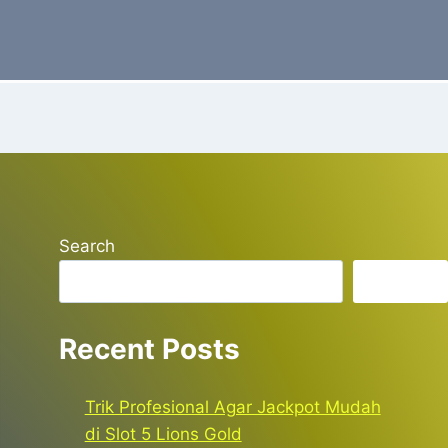
Search
Search
Recent Posts
Trik Profesional Agar Jackpot Mudah
di Slot 5 Lions Gold