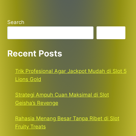
Search
Search
Recent Posts
Trik Profesional Agar Jackpot Mudah di Slot 5
Lions Gold
Strategi Ampuh Cuan Maksimal di Slot
Geisha’s Revenge
Rahasia Menang Besar Tanpa Ribet di Slot
Fruity Treats