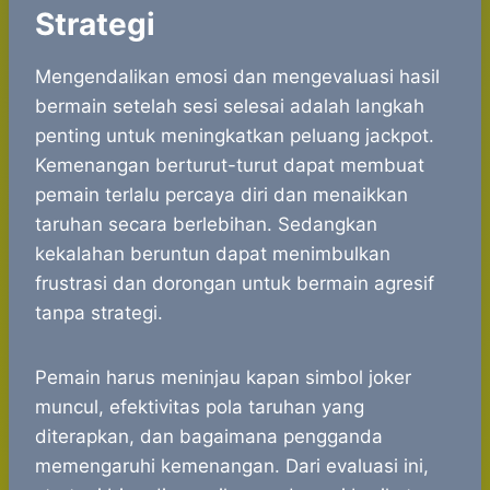
Strategi
Mengendalikan emosi dan mengevaluasi hasil
bermain setelah sesi selesai adalah langkah
penting untuk meningkatkan peluang jackpot.
Kemenangan berturut-turut dapat membuat
pemain terlalu percaya diri dan menaikkan
taruhan secara berlebihan. Sedangkan
kekalahan beruntun dapat menimbulkan
frustrasi dan dorongan untuk bermain agresif
tanpa strategi.
Pemain harus meninjau kapan simbol joker
muncul, efektivitas pola taruhan yang
diterapkan, dan bagaimana pengganda
memengaruhi kemenangan. Dari evaluasi ini,