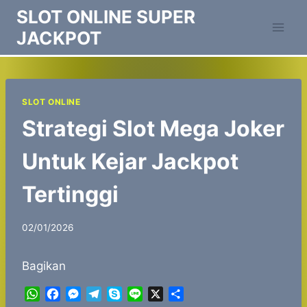
Skip
SLOT ONLINE SUPER
to
JACKPOT
content
SLOT ONLINE
Strategi Slot Mega Joker
Untuk Kejar Jackpot
Tertinggi
02/01/2026
Bagikan
W
F
M
T
S
L
X
S