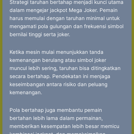
Strategi taruhan bertahap menjadi kunci utama
dalam mengejar jackpot Mega Joker. Pemain
harus memulai dengan taruhan minimal untuk
mengamati pola gulungan dan frekuensi simbol
bernilai tinggi serta joker.
Ketika mesin mulai menunjukkan tanda
kemenangan berulang atau simbol joker
muncul lebih sering, taruhan bisa ditingkatkan
secara bertahap. Pendekatan ini menjaga
keseimbangan antara risiko dan peluang
kemenangan.
Pola bertahap juga membantu pemain
bertahan lebih lama dalam permainan,
memberikan kesempatan lebih besar memicu