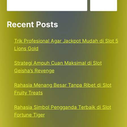
Search
Recent Posts
Trik Profesional Agar Jackpot Mudah di Slot 5
Lions Gold
Strategi Ampuh Cuan Maksimal di Slot
Geisha’s Revenge
Rahasia Menang Besar Tanpa Ribet di Slot
Fruity Treats
Rahasia Simbol Pengganda Terbaik di Slot
Fortune Tiger