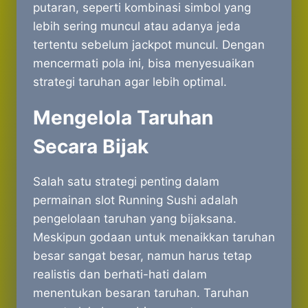
putaran, seperti kombinasi simbol yang
lebih sering muncul atau adanya jeda
tertentu sebelum jackpot muncul. Dengan
mencermati pola ini, bisa menyesuaikan
strategi taruhan agar lebih optimal.
Mengelola Taruhan
Secara Bijak
Salah satu strategi penting dalam
permainan slot Running Sushi adalah
pengelolaan taruhan yang bijaksana.
Meskipun godaan untuk menaikkan taruhan
besar sangat besar, namun harus tetap
realistis dan berhati-hati dalam
menentukan besaran taruhan. Taruhan