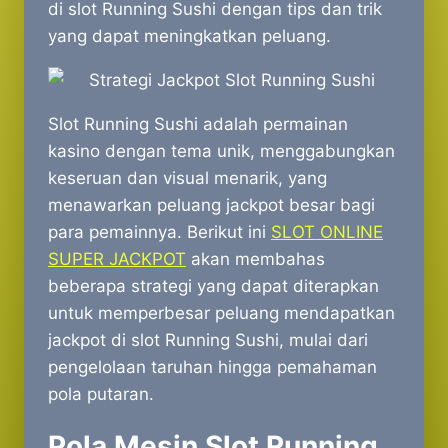
di slot Running Sushi dengan tips dan trik
yang dapat meningkatkan peluang.
Slot Running Sushi adalah permainan
kasino dengan tema unik, menggabungkan
keseruan dan visual menarik, yang
menawarkan peluang jackpot besar bagi
para pemainnya. Berikut ini
SLOT ONLINE
SUPER JACKPOT
akan membahas
beberapa strategi yang dapat diterapkan
untuk memperbesar peluang mendapatkan
jackpot di slot Running Sushi, mulai dari
pengelolaan taruhan hingga pemahaman
pola putaran.
Pola Mesin Slot Running