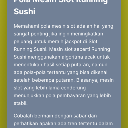
Sushi
Memahami pola mesin slot adalah hal yang
sangat penting jika ingin meningkatkan
peluang untuk meraih jackpot di Slot
Running Sushi. Mesin slot seperti Running
Sushi menggunakan algoritma acak untuk
menentukan hasil setiap putaran, namun
ada pola-pola tertentu yang bisa dikenali
setelah beberapa putaran. Biasanya, mesin
slot yang lebih lama cenderung
menunjukkan pola pembayaran yang lebih
stabil.
Cobalah bermain dengan sabar dan
perhatikan apakah ada tren tertentu dalam