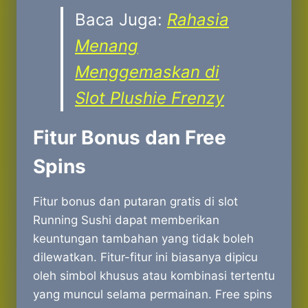
Baca Juga:
Rahasia
Menang
Menggemaskan di
Slot Plushie Frenzy
Fitur Bonus dan Free
Spins
Fitur bonus dan putaran gratis di slot
Running Sushi dapat memberikan
keuntungan tambahan yang tidak boleh
dilewatkan. Fitur-fitur ini biasanya dipicu
oleh simbol khusus atau kombinasi tertentu
yang muncul selama permainan. Free spins