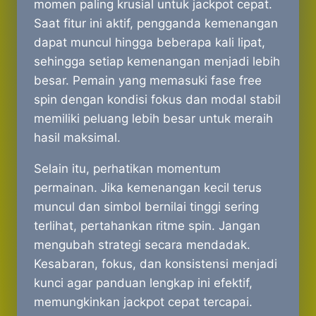
momen paling krusial untuk jackpot cepat.
Saat fitur ini aktif, pengganda kemenangan
dapat muncul hingga beberapa kali lipat,
sehingga setiap kemenangan menjadi lebih
besar. Pemain yang memasuki fase free
spin dengan kondisi fokus dan modal stabil
memiliki peluang lebih besar untuk meraih
hasil maksimal.
Selain itu, perhatikan momentum
permainan. Jika kemenangan kecil terus
muncul dan simbol bernilai tinggi sering
terlihat, pertahankan ritme spin. Jangan
mengubah strategi secara mendadak.
Kesabaran, fokus, dan konsistensi menjadi
kunci agar panduan lengkap ini efektif,
memungkinkan jackpot cepat tercapai.