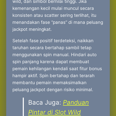
wild, dan simbol bernilai tinggi. Jika
kemenangan kecil mulai muncul secara
konsisten atau scatter sering terlihat, itu
menandakan fase “panas” di mana peluang
jackpot meningkat.
Setelah fase positif terdeteksi, naikkan
taruhan secara bertahap sambil tetap
menggunakan spin manual. Hindari auto
spin panjang karena dapat membuat
pemain kehilangan kendali saat fitur bonus
hampir aktif. Spin bertahap dan terarah
membantu pemain memaksimalkan
peluang jackpot dengan risiko minimal.
Baca Juga:
Panduan
Pintar di Slot Wild