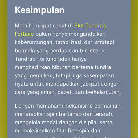
Kesimpulan
Meraih jackpot cepat di
Slot Tundra’s
Fortune
bukan hanya mengandalkan
keberuntungan, tetapi hasil dari strategi
bermain yang cerdas dan terencana.
Tundra’s Fortune tidak hanya
menghadirkan hiburan bertema tundra
yang memukau, tetapi juga kesempatan
nyata untuk mendapatkan jackpot dengan
cara yang aman, cepat, dan berkelanjutan.
Dengan memahami mekanisme permainan,
menerapkan spin bertahap dan terarah,
mengelola modal dengan disiplin, serta
memaksimalkan fitur free spin dan