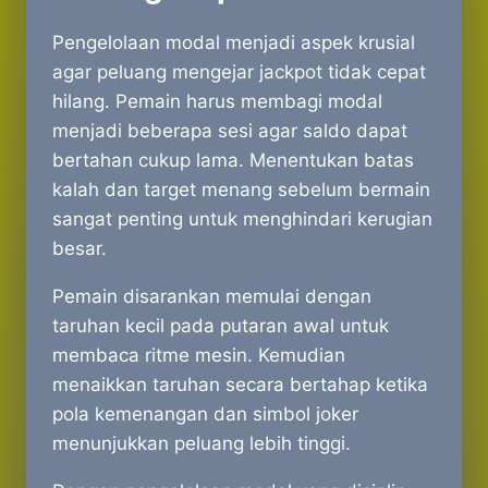
Pengelolaan modal menjadi aspek krusial
agar peluang mengejar jackpot tidak cepat
hilang. Pemain harus membagi modal
menjadi beberapa sesi agar saldo dapat
bertahan cukup lama. Menentukan batas
kalah dan target menang sebelum bermain
sangat penting untuk menghindari kerugian
besar.
Pemain disarankan memulai dengan
taruhan kecil pada putaran awal untuk
membaca ritme mesin. Kemudian
menaikkan taruhan secara bertahap ketika
pola kemenangan dan simbol joker
menunjukkan peluang lebih tinggi.