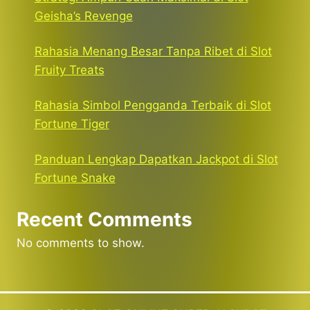
Geisha’s Revenge
Rahasia Menang Besar Tanpa Ribet di Slot
Fruity Treats
Rahasia Simbol Pengganda Terbaik di Slot
Fortune Tiger
Panduan Lengkap Dapatkan Jackpot di Slot
Fortune Snake
Recent Comments
No comments to show.