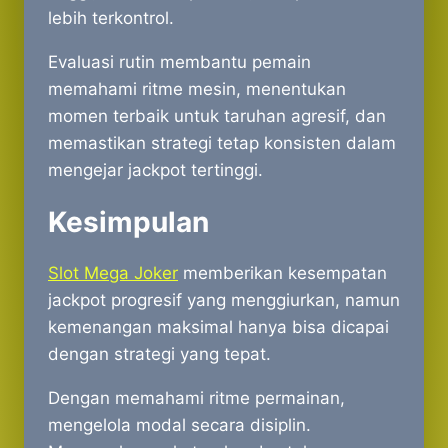
lebih terkontrol.
Evaluasi rutin membantu pemain
memahami ritme mesin, menentukan
momen terbaik untuk taruhan agresif, dan
memastikan strategi tetap konsisten dalam
mengejar jackpot tertinggi.
Kesimpulan
Slot Mega Joker
memberikan kesempatan
jackpot progresif yang menggiurkan, namun
kemenangan maksimal hanya bisa dicapai
dengan strategi yang tepat.
Dengan memahami ritme permainan,
mengelola modal secara disiplin.