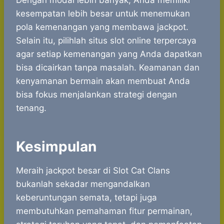
Dengan modal lebih banyak, Anda memiliki
kesempatan lebih besar untuk menemukan
pola kemenangan yang membawa jackpot.
Selain itu, pilihlah situs slot online terpercaya
agar setiap kemenangan yang Anda dapatkan
bisa dicairkan tanpa masalah. Keamanan dan
kenyamanan bermain akan membuat Anda
bisa fokus menjalankan strategi dengan
tenang.
Kesimpulan
Meraih jackpot besar di Slot Cat Clans
bukanlah sekadar mengandalkan
keberuntungan semata, tetapi juga
membutuhkan pemahaman fitur permainan,