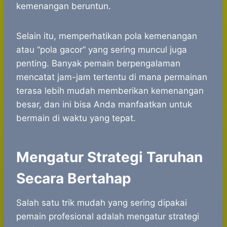
kemenangan beruntun.
Selain itu, memperhatikan pola kemenangan
atau “pola gacor” yang sering muncul juga
penting. Banyak pemain berpengalaman
mencatat jam-jam tertentu di mana permainan
terasa lebih mudah memberikan kemenangan
besar, dan ini bisa Anda manfaatkan untuk
bermain di waktu yang tepat.
Mengatur Strategi Taruhan
Secara Bertahap
Salah satu trik mudah yang sering dipakai
pemain profesional adalah mengatur strategi