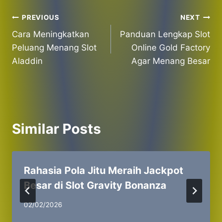
Post
PREVIOUS
NEXT
Cara Meningkatkan
Panduan Lengkap Slot
navigation
Peluang Menang Slot
Online Gold Factory
Aladdin
Agar Menang Besar
Similar Posts
Rahasia Pola Jitu Meraih Jackpot
Besar di Slot Gravity Bonanza
02/02/2026