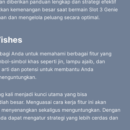
n diberikan panduan lengkap dan strategi efektif
kan kemenangan besar saat bermain Slot 3 Genie
nan dan mengelola peluang secara optimal.
Wishes
 bagi Anda untuk memahami berbagai fitur yang
bol-simbol khas seperti jin, lampu ajaib, dan
i arti dan potensi untuk membantu Anda
menguntungkan.
ing kali menjadi kunci utama yang bisa
h besar. Menguasai cara kerja fitur ini akan
h menyenangkan sekaligus menguntungkan. Dengan
 dapat mengatur strategi yang lebih cerdas dan