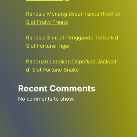
Rahasia Menang Besar Tanpa Ribet di
Slot Fruity Treats
Rahasia Simbol Pengganda Terbaik di
Slot Fortune Tiger
Panduan Lengkap Dapatkan Jackpot
di Slot Fortune Snake
Recent Comments
No comments to show.