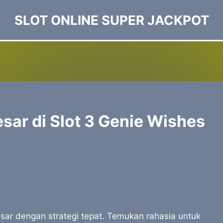
SLOT ONLINE SUPER JACKPOT
sar di Slot 3 Genie Wishes
ar dengan strategi tepat. Temukan rahasia untuk