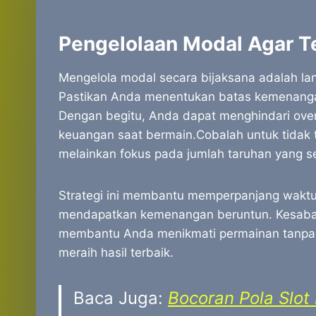
Pengelolaan Modal Agar Te
Mengelola modal secara bijaksana adalah lan
Pastikan Anda menentukan batas kemenanga
Dengan begitu, Anda dapat menghindari over
keuangan saat bermain.Cobalah untuk tidak 
melainkan fokus pada jumlah taruhan yang 
Strategi ini membantu memperpanjang waktu
mendapatkan kemenangan beruntun. Kesabar
membantu Anda menikmati permainan tanpa r
meraih hasil terbaik.
Baca Juga:
Bocoran Pola Slot