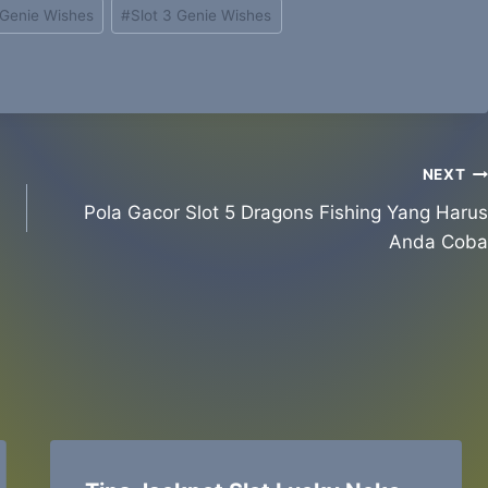
 Genie Wishes
#
Slot 3 Genie Wishes
NEXT
Pola Gacor Slot 5 Dragons Fishing Yang Harus
Anda Coba