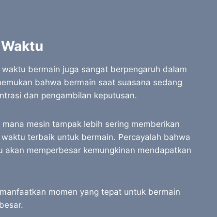
n Waktu
, waktu bermain juga sangat berpengaruh dalam
enemukan bahwa bermain saat suasana sedang
ntrasi dan pengambilan keputusan.
di mana mesin tampak lebih sering memberikan
aktu terbaik untuk bermain. Percayalah bahwa
ktu akan memperbesar kemungkinan mendapatkan
memanfaatkan momen yang tepat untuk bermain
besar.