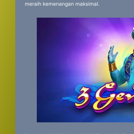
t
e
s
e
p
e
r
meraih kemenangan maksimal.
s
b
e
g
e
e
A
o
n
r
p
o
g
a
p
k
e
m
r